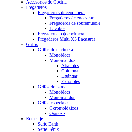
Accesorios de Cocina
Fregaderos
Fregadero sobreencimera
Fregaderos de encastrar
Fregaderos de sobremueble
Lavabos
Fregaderos bajoencimera
Fregaderos Multi X3 Encastres
Grifos
Grifos de encimera
Monoblocs
Monomandos
Abatibles
Columna
Estándar
Extraíbles
Grifos de pared
Monoblocs
Monomandos
Grifos especiales
Gerontológicos
Osmosis
Reciclaje
Serie Earth
Serie Fénix