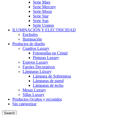
Serie Mars
Serie Mercury
Serie Moon
Serie Star
Serie Sun
Serie Uranus
ILUMINACIÓN Y ELECTRICIDAD
Enchufes
Iluminación
Productos de diseño
Cuadros Luxury
Fotografías en Cristal
Pinturas Luxury
Espejos Luxury
Faroles Decorativos
Lámparas Lúxury
Lámpara de Sobremesa
Lámparas de pared
Lámparas de techo
Mesas Luxury
Sillas Luxury
Productos Ocultos y recogidos
Sin categorizar
Search