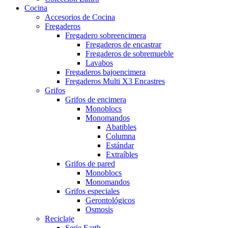
Cocina
Accesorios de Cocina
Fregaderos
Fregadero sobreencimera
Fregaderos de encastrar
Fregaderos de sobremueble
Lavabos
Fregaderos bajoencimera
Fregaderos Multi X3 Encastres
Grifos
Grifos de encimera
Monoblocs
Monomandos
Abatibles
Columna
Estándar
Extraíbles
Grifos de pared
Monoblocs
Monomandos
Grifos especiales
Gerontológicos
Osmosis
Reciclaje
Serie Earth