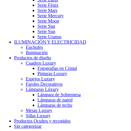
Serie Fénix
Serie Mars
Serie Mercury
Serie Moon
Serie Star
Serie Sun
Serie Uranus
ILUMINACIÓN Y ELECTRICIDAD
Enchufes
Iluminación
Productos de diseño
Cuadros Luxury
Fotografías en Cristal
Pinturas Luxury
Espejos Luxury
Faroles Decorativos
Lámparas Lúxury
Lámpara de Sobremesa
Lámparas de pared
Lámparas de techo
Mesas Luxury
Sillas Luxury
Productos Ocultos y recogidos
Sin categorizar