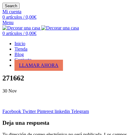
Search
Mi cuenta
0
artículos
/
0,00
€
Menu
0
artículos
/
0,00
€
Inicio
Tienda
Blog
Contacto
LLAMAR AHORA
271662
30
Nov
Facebook
Twitter
Pinterest
linkedin
Telegram
Deja una respuesta
Tu dirección de correo electrónico no será publicada.
Los campos