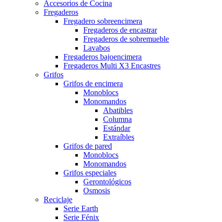
Accesorios de Cocina
Fregaderos
Fregadero sobreencimera
Fregaderos de encastrar
Fregaderos de sobremueble
Lavabos
Fregaderos bajoencimera
Fregaderos Multi X3 Encastres
Grifos
Grifos de encimera
Monoblocs
Monomandos
Abatibles
Columna
Estándar
Extraíbles
Grifos de pared
Monoblocs
Monomandos
Grifos especiales
Gerontológicos
Osmosis
Reciclaje
Serie Earth
Serie Fénix