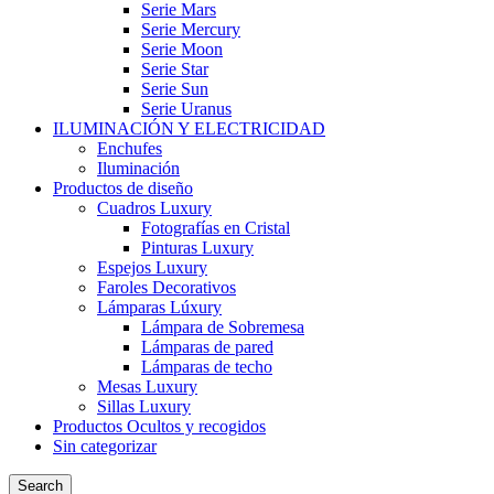
Serie Mars
Serie Mercury
Serie Moon
Serie Star
Serie Sun
Serie Uranus
ILUMINACIÓN Y ELECTRICIDAD
Enchufes
Iluminación
Productos de diseño
Cuadros Luxury
Fotografías en Cristal
Pinturas Luxury
Espejos Luxury
Faroles Decorativos
Lámparas Lúxury
Lámpara de Sobremesa
Lámparas de pared
Lámparas de techo
Mesas Luxury
Sillas Luxury
Productos Ocultos y recogidos
Sin categorizar
Search