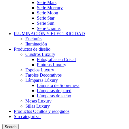
Serie Mars
Serie Mercury
Serie Moon
Serie Star
Serie Sun
Serie Uranus
ILUMINACIÓN Y ELECTRICIDAD
Enchufes
Iluminación
Productos de diseño
Cuadros Luxury
Fotografías en Cristal
Pinturas Luxury
Espejos Luxury
Faroles Decorativos
Lámparas Lúxury
Lámpara de Sobremesa
Lámparas de pared
Lámparas de techo
Mesas Luxury
Sillas Luxury
Productos Ocultos y recogidos
Sin categorizar
Search