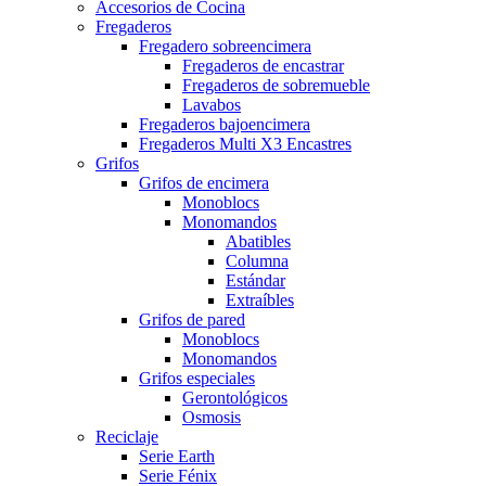
Accesorios de Cocina
Fregaderos
Fregadero sobreencimera
Fregaderos de encastrar
Fregaderos de sobremueble
Lavabos
Fregaderos bajoencimera
Fregaderos Multi X3 Encastres
Grifos
Grifos de encimera
Monoblocs
Monomandos
Abatibles
Columna
Estándar
Extraíbles
Grifos de pared
Monoblocs
Monomandos
Grifos especiales
Gerontológicos
Osmosis
Reciclaje
Serie Earth
Serie Fénix