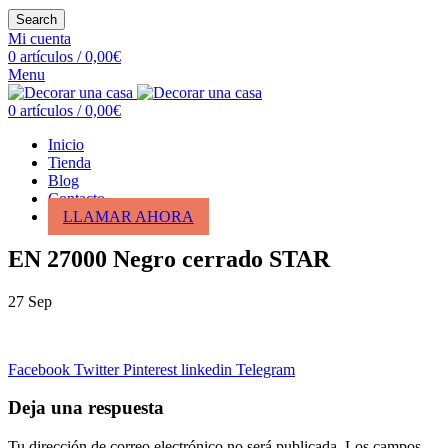
Search
Mi cuenta
0
artículos
/
0,00
€
Menu
0
artículos
/
0,00
€
Inicio
Tienda
Blog
Contacto
LLAMAR AHORA
EN 27000 Negro cerrado STAR
27
Sep
Facebook
Twitter
Pinterest
linkedin
Telegram
Deja una respuesta
Tu dirección de correo electrónico no será publicada.
Los campos