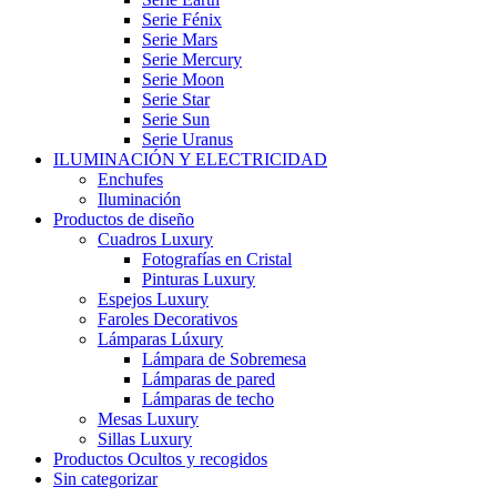
Serie Fénix
Serie Mars
Serie Mercury
Serie Moon
Serie Star
Serie Sun
Serie Uranus
ILUMINACIÓN Y ELECTRICIDAD
Enchufes
Iluminación
Productos de diseño
Cuadros Luxury
Fotografías en Cristal
Pinturas Luxury
Espejos Luxury
Faroles Decorativos
Lámparas Lúxury
Lámpara de Sobremesa
Lámparas de pared
Lámparas de techo
Mesas Luxury
Sillas Luxury
Productos Ocultos y recogidos
Sin categorizar