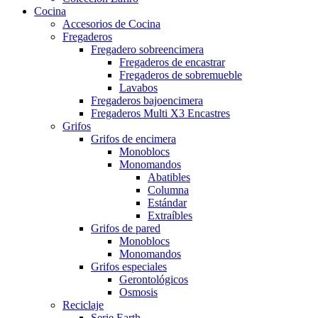
Cocina
Accesorios de Cocina
Fregaderos
Fregadero sobreencimera
Fregaderos de encastrar
Fregaderos de sobremueble
Lavabos
Fregaderos bajoencimera
Fregaderos Multi X3 Encastres
Grifos
Grifos de encimera
Monoblocs
Monomandos
Abatibles
Columna
Estándar
Extraíbles
Grifos de pared
Monoblocs
Monomandos
Grifos especiales
Gerontológicos
Osmosis
Reciclaje
Serie Earth