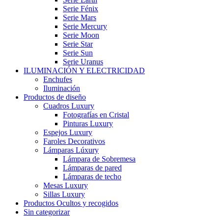
Serie Fénix
Serie Mars
Serie Mercury
Serie Moon
Serie Star
Serie Sun
Serie Uranus
ILUMINACIÓN Y ELECTRICIDAD
Enchufes
Iluminación
Productos de diseño
Cuadros Luxury
Fotografías en Cristal
Pinturas Luxury
Espejos Luxury
Faroles Decorativos
Lámparas Lúxury
Lámpara de Sobremesa
Lámparas de pared
Lámparas de techo
Mesas Luxury
Sillas Luxury
Productos Ocultos y recogidos
Sin categorizar