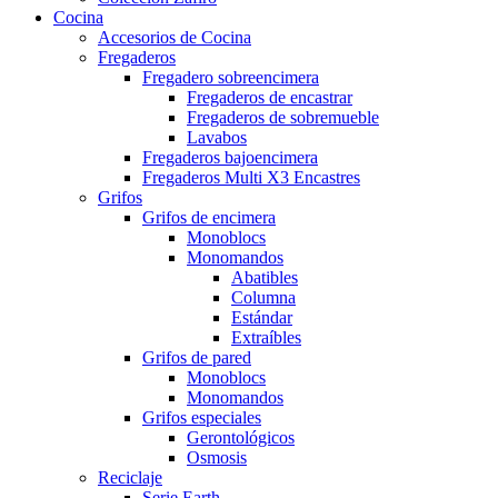
Cocina
Accesorios de Cocina
Fregaderos
Fregadero sobreencimera
Fregaderos de encastrar
Fregaderos de sobremueble
Lavabos
Fregaderos bajoencimera
Fregaderos Multi X3 Encastres
Grifos
Grifos de encimera
Monoblocs
Monomandos
Abatibles
Columna
Estándar
Extraíbles
Grifos de pared
Monoblocs
Monomandos
Grifos especiales
Gerontológicos
Osmosis
Reciclaje
Serie Earth