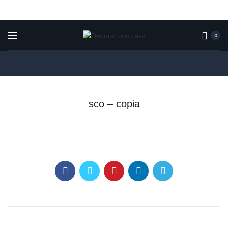
0
sco – copia