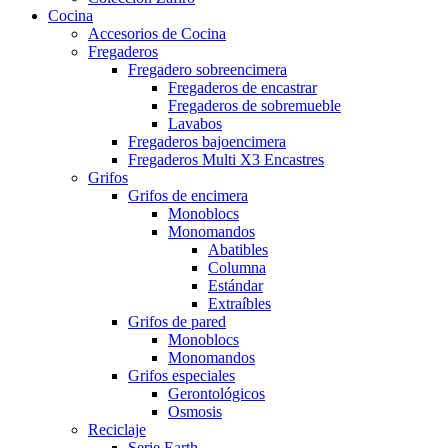
Cocina
Accesorios de Cocina
Fregaderos
Fregadero sobreencimera
Fregaderos de encastrar
Fregaderos de sobremueble
Lavabos
Fregaderos bajoencimera
Fregaderos Multi X3 Encastres
Grifos
Grifos de encimera
Monoblocs
Monomandos
Abatibles
Columna
Estándar
Extraíbles
Grifos de pared
Monoblocs
Monomandos
Grifos especiales
Gerontológicos
Osmosis
Reciclaje
Serie Earth