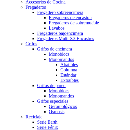
Accesorios de Cocina
Fregaderos
Fregadero sobreencimera
Fregaderos de encastrar
Fregaderos de sobremueble
Lavabos
Fregaderos bajoencimera
Fregaderos Multi X3 Encastres
Grifos
Grifos de encimera
Monoblocs
Monomandos
Abatibles
Columna
Estándar
Extraíbles
Grifos de pared
Monoblocs
Monomandos
Grifos especiales
Gerontológicos
Osmosis
Reciclaje
Serie Earth
Serie Fénix