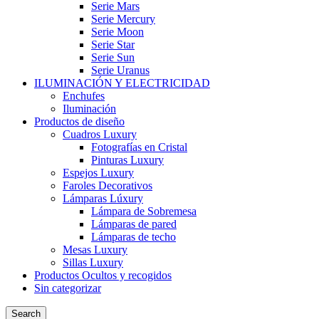
Serie Mars
Serie Mercury
Serie Moon
Serie Star
Serie Sun
Serie Uranus
ILUMINACIÓN Y ELECTRICIDAD
Enchufes
Iluminación
Productos de diseño
Cuadros Luxury
Fotografías en Cristal
Pinturas Luxury
Espejos Luxury
Faroles Decorativos
Lámparas Lúxury
Lámpara de Sobremesa
Lámparas de pared
Lámparas de techo
Mesas Luxury
Sillas Luxury
Productos Ocultos y recogidos
Sin categorizar
Search