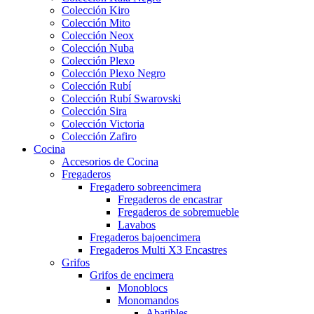
Colección Kiro
Colección Mito
Colección Neox
Colección Nuba
Colección Plexo
Colección Plexo Negro
Colección Rubí
Colección Rubí Swarovski
Colección Sira
Colección Victoria
Colección Zafiro
Cocina
Accesorios de Cocina
Fregaderos
Fregadero sobreencimera
Fregaderos de encastrar
Fregaderos de sobremueble
Lavabos
Fregaderos bajoencimera
Fregaderos Multi X3 Encastres
Grifos
Grifos de encimera
Monoblocs
Monomandos
Abatibles