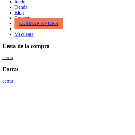
Inicio
Tienda
Blog
Contacto
LLAMAR AHORA
Mi cuenta
Cesta de la compra
cerrar
Entrar
cerrar
Nombre de usuario o correo electrónico
*
Contraseña
*
Entrar
¿Has perdido tu clave?
Recordar