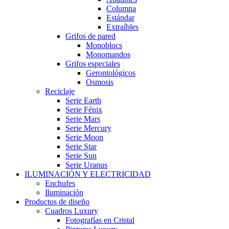
Columna
Estándar
Extraíbles
Grifos de pared
Monoblocs
Monomandos
Grifos especiales
Gerontológicos
Osmosis
Reciclaje
Serie Earth
Serie Fénix
Serie Mars
Serie Mercury
Serie Moon
Serie Star
Serie Sun
Serie Uranus
ILUMINACIÓN Y ELECTRICIDAD
Enchufes
Iluminación
Productos de diseño
Cuadros Luxury
Fotografías en Cristal