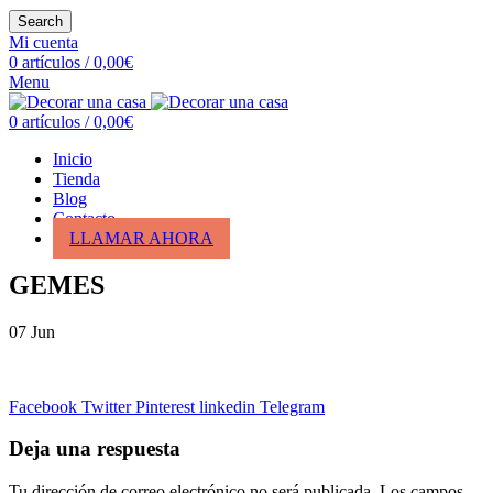
Search
Mi cuenta
0
artículos
/
0,00
€
Menu
0
artículos
/
0,00
€
Inicio
Tienda
Blog
Contacto
LLAMAR AHORA
GEMES
07
Jun
Facebook
Twitter
Pinterest
linkedin
Telegram
Deja una respuesta
Tu dirección de correo electrónico no será publicada.
Los campos