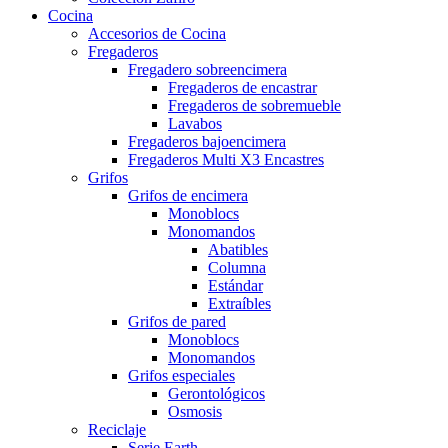
Cocina
Accesorios de Cocina
Fregaderos
Fregadero sobreencimera
Fregaderos de encastrar
Fregaderos de sobremueble
Lavabos
Fregaderos bajoencimera
Fregaderos Multi X3 Encastres
Grifos
Grifos de encimera
Monoblocs
Monomandos
Abatibles
Columna
Estándar
Extraíbles
Grifos de pared
Monoblocs
Monomandos
Grifos especiales
Gerontológicos
Osmosis
Reciclaje
Serie Earth