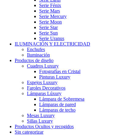
Serie Fénix
Serie Mars
Serie Mercury
Serie Moon
Serie Star
Serie Sun
Serie Uranus
ILUMINACIÓN Y ELECTRICIDAD
Enchufes
Iluminación
Productos de diseño
Cuadros Luxury
Fotografías en Cristal
Pinturas Luxury
Espejos Luxury
Faroles Decorativos
Lámparas Lúxury
Lámpara de Sobremesa
Lámparas de pared
Lámparas de techo
Mesas Luxury
Sillas Luxury
Productos Ocultos y recogidos
Sin categorizar