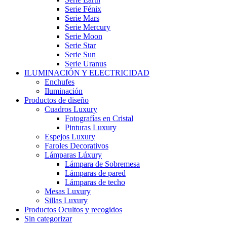
Serie Fénix
Serie Mars
Serie Mercury
Serie Moon
Serie Star
Serie Sun
Serie Uranus
ILUMINACIÓN Y ELECTRICIDAD
Enchufes
Iluminación
Productos de diseño
Cuadros Luxury
Fotografías en Cristal
Pinturas Luxury
Espejos Luxury
Faroles Decorativos
Lámparas Lúxury
Lámpara de Sobremesa
Lámparas de pared
Lámparas de techo
Mesas Luxury
Sillas Luxury
Productos Ocultos y recogidos
Sin categorizar