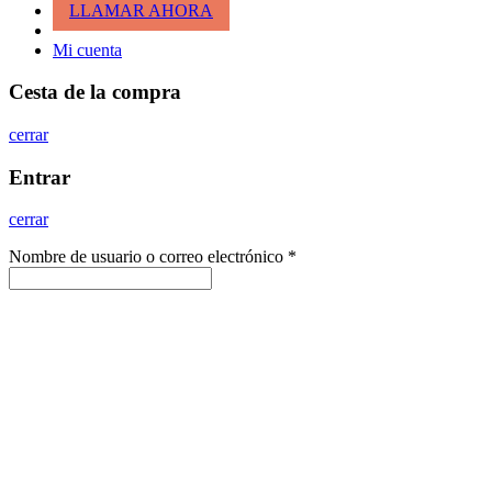
LLAMAR AHORA
Mi cuenta
Cesta de la compra
cerrar
Entrar
cerrar
Nombre de usuario o correo electrónico
*
Contraseña
*
Entrar
¿Has perdido tu clave?
Recordar
¿No tienes cuenta todavía?
Crea una cuenta
Sidebar
Scroll To Top