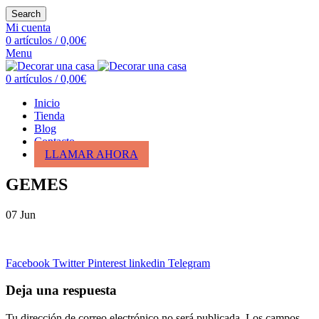
Search
Mi cuenta
0
artículos
/
0,00
€
Menu
0
artículos
/
0,00
€
Inicio
Tienda
Blog
Contacto
LLAMAR AHORA
GEMES
07
Jun
Facebook
Twitter
Pinterest
linkedin
Telegram
Deja una respuesta
Tu dirección de correo electrónico no será publicada.
Los campos