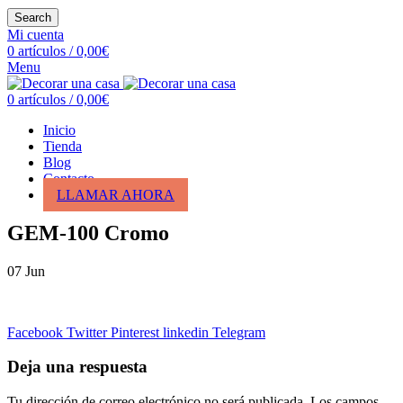
Search
Mi cuenta
0
artículos
/
0,00
€
Menu
0
artículos
/
0,00
€
Inicio
Tienda
Blog
Contacto
LLAMAR AHORA
GEM-100 Cromo
07
Jun
Facebook
Twitter
Pinterest
linkedin
Telegram
Deja una respuesta
Tu dirección de correo electrónico no será publicada.
Los campos