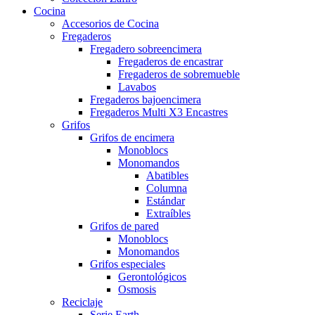
Cocina
Accesorios de Cocina
Fregaderos
Fregadero sobreencimera
Fregaderos de encastrar
Fregaderos de sobremueble
Lavabos
Fregaderos bajoencimera
Fregaderos Multi X3 Encastres
Grifos
Grifos de encimera
Monoblocs
Monomandos
Abatibles
Columna
Estándar
Extraíbles
Grifos de pared
Monoblocs
Monomandos
Grifos especiales
Gerontológicos
Osmosis
Reciclaje
Serie Earth