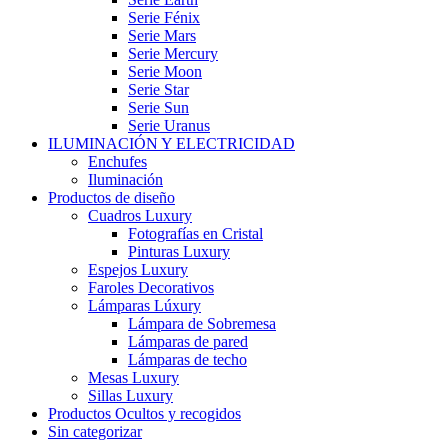
Serie Fénix
Serie Mars
Serie Mercury
Serie Moon
Serie Star
Serie Sun
Serie Uranus
ILUMINACIÓN Y ELECTRICIDAD
Enchufes
Iluminación
Productos de diseño
Cuadros Luxury
Fotografías en Cristal
Pinturas Luxury
Espejos Luxury
Faroles Decorativos
Lámparas Lúxury
Lámpara de Sobremesa
Lámparas de pared
Lámparas de techo
Mesas Luxury
Sillas Luxury
Productos Ocultos y recogidos
Sin categorizar