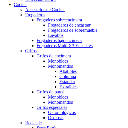
Cocina
Accesorios de Cocina
Fregaderos
Fregadero sobreencimera
Fregaderos de encastrar
Fregaderos de sobremueble
Lavabos
Fregaderos bajoencimera
Fregaderos Multi X3 Encastres
Grifos
Grifos de encimera
Monoblocs
Monomandos
Abatibles
Columna
Estándar
Extraíbles
Grifos de pared
Monoblocs
Monomandos
Grifos especiales
Gerontológicos
Osmosis
Reciclaje
Serie Earth