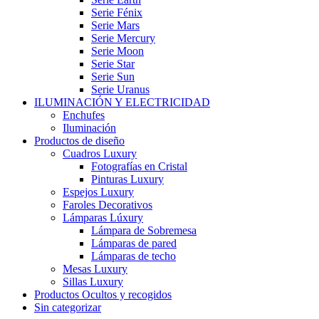
Serie Fénix
Serie Mars
Serie Mercury
Serie Moon
Serie Star
Serie Sun
Serie Uranus
ILUMINACIÓN Y ELECTRICIDAD
Enchufes
Iluminación
Productos de diseño
Cuadros Luxury
Fotografías en Cristal
Pinturas Luxury
Espejos Luxury
Faroles Decorativos
Lámparas Lúxury
Lámpara de Sobremesa
Lámparas de pared
Lámparas de techo
Mesas Luxury
Sillas Luxury
Productos Ocultos y recogidos
Sin categorizar