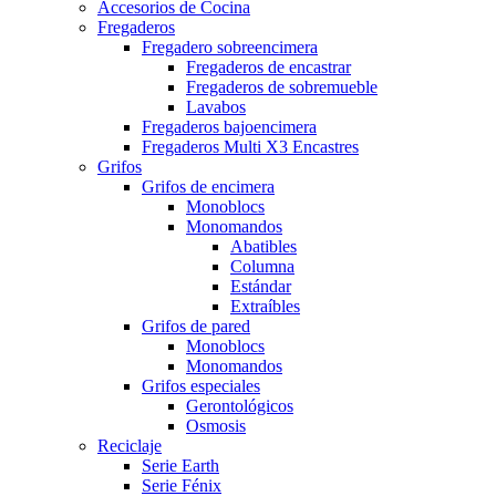
Accesorios de Cocina
Fregaderos
Fregadero sobreencimera
Fregaderos de encastrar
Fregaderos de sobremueble
Lavabos
Fregaderos bajoencimera
Fregaderos Multi X3 Encastres
Grifos
Grifos de encimera
Monoblocs
Monomandos
Abatibles
Columna
Estándar
Extraíbles
Grifos de pared
Monoblocs
Monomandos
Grifos especiales
Gerontológicos
Osmosis
Reciclaje
Serie Earth
Serie Fénix