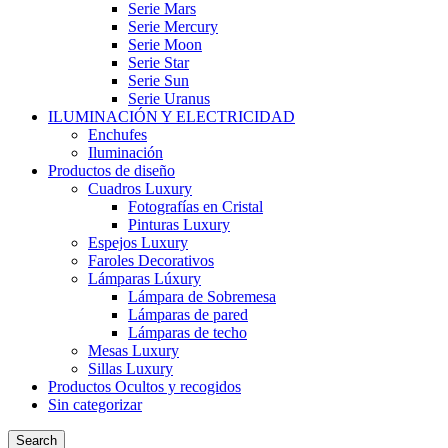
Serie Mars
Serie Mercury
Serie Moon
Serie Star
Serie Sun
Serie Uranus
ILUMINACIÓN Y ELECTRICIDAD
Enchufes
Iluminación
Productos de diseño
Cuadros Luxury
Fotografías en Cristal
Pinturas Luxury
Espejos Luxury
Faroles Decorativos
Lámparas Lúxury
Lámpara de Sobremesa
Lámparas de pared
Lámparas de techo
Mesas Luxury
Sillas Luxury
Productos Ocultos y recogidos
Sin categorizar
Search