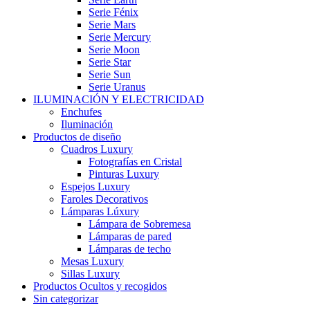
Serie Fénix
Serie Mars
Serie Mercury
Serie Moon
Serie Star
Serie Sun
Serie Uranus
ILUMINACIÓN Y ELECTRICIDAD
Enchufes
Iluminación
Productos de diseño
Cuadros Luxury
Fotografías en Cristal
Pinturas Luxury
Espejos Luxury
Faroles Decorativos
Lámparas Lúxury
Lámpara de Sobremesa
Lámparas de pared
Lámparas de techo
Mesas Luxury
Sillas Luxury
Productos Ocultos y recogidos
Sin categorizar