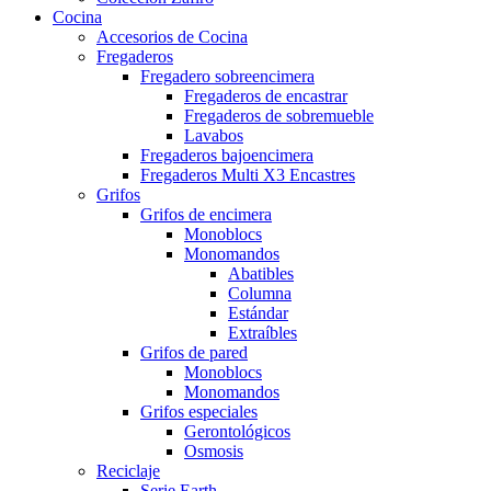
Cocina
Accesorios de Cocina
Fregaderos
Fregadero sobreencimera
Fregaderos de encastrar
Fregaderos de sobremueble
Lavabos
Fregaderos bajoencimera
Fregaderos Multi X3 Encastres
Grifos
Grifos de encimera
Monoblocs
Monomandos
Abatibles
Columna
Estándar
Extraíbles
Grifos de pared
Monoblocs
Monomandos
Grifos especiales
Gerontológicos
Osmosis
Reciclaje
Serie Earth