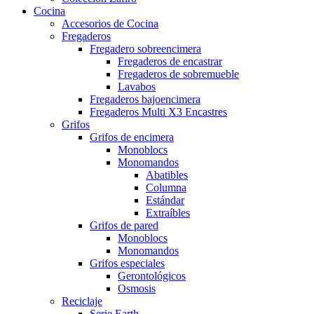
Cocina
Accesorios de Cocina
Fregaderos
Fregadero sobreencimera
Fregaderos de encastrar
Fregaderos de sobremueble
Lavabos
Fregaderos bajoencimera
Fregaderos Multi X3 Encastres
Grifos
Grifos de encimera
Monoblocs
Monomandos
Abatibles
Columna
Estándar
Extraíbles
Grifos de pared
Monoblocs
Monomandos
Grifos especiales
Gerontológicos
Osmosis
Reciclaje
Serie Earth