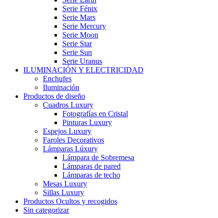
Serie Fénix
Serie Mars
Serie Mercury
Serie Moon
Serie Star
Serie Sun
Serie Uranus
ILUMINACIÓN Y ELECTRICIDAD
Enchufes
Iluminación
Productos de diseño
Cuadros Luxury
Fotografías en Cristal
Pinturas Luxury
Espejos Luxury
Faroles Decorativos
Lámparas Lúxury
Lámpara de Sobremesa
Lámparas de pared
Lámparas de techo
Mesas Luxury
Sillas Luxury
Productos Ocultos y recogidos
Sin categorizar