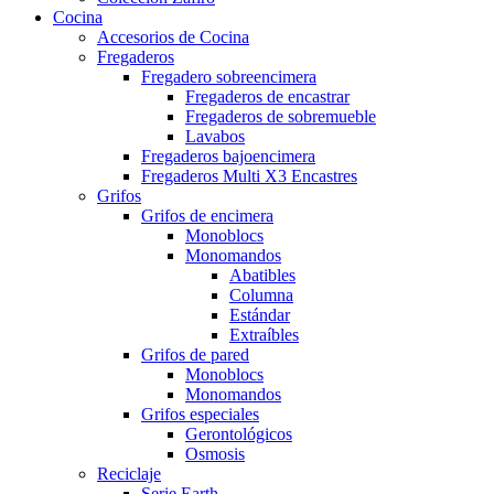
Cocina
Accesorios de Cocina
Fregaderos
Fregadero sobreencimera
Fregaderos de encastrar
Fregaderos de sobremueble
Lavabos
Fregaderos bajoencimera
Fregaderos Multi X3 Encastres
Grifos
Grifos de encimera
Monoblocs
Monomandos
Abatibles
Columna
Estándar
Extraíbles
Grifos de pared
Monoblocs
Monomandos
Grifos especiales
Gerontológicos
Osmosis
Reciclaje
Serie Earth