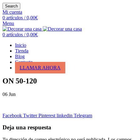
Search
Mi cuenta
0
artículos
/
0,00
€
Menu
0
artículos
/
0,00
€
Inicio
Tienda
Blog
Contacto
LLAMAR AHORA
ON 50-120
06
Jun
Facebook
Twitter
Pinterest
linkedin
Telegram
Deja una respuesta
Tu dirección de correo electrónico no será publicada.
Los campos