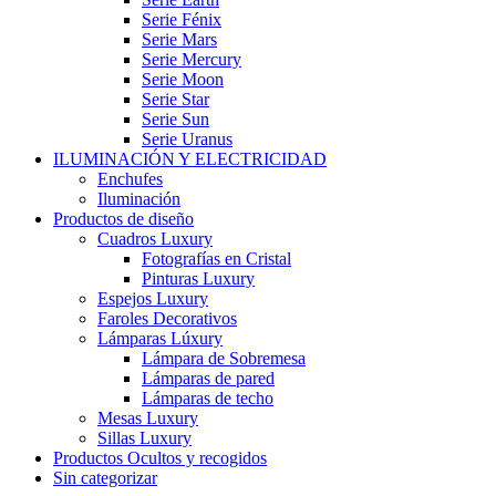
Serie Fénix
Serie Mars
Serie Mercury
Serie Moon
Serie Star
Serie Sun
Serie Uranus
ILUMINACIÓN Y ELECTRICIDAD
Enchufes
Iluminación
Productos de diseño
Cuadros Luxury
Fotografías en Cristal
Pinturas Luxury
Espejos Luxury
Faroles Decorativos
Lámparas Lúxury
Lámpara de Sobremesa
Lámparas de pared
Lámparas de techo
Mesas Luxury
Sillas Luxury
Productos Ocultos y recogidos
Sin categorizar