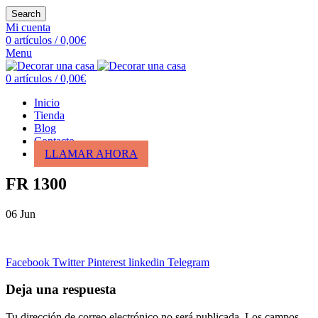
Search
Mi cuenta
0
artículos
/
0,00
€
Menu
0
artículos
/
0,00
€
Inicio
Tienda
Blog
Contacto
LLAMAR AHORA
FR 1300
06
Jun
Facebook
Twitter
Pinterest
linkedin
Telegram
Deja una respuesta
Tu dirección de correo electrónico no será publicada.
Los campos