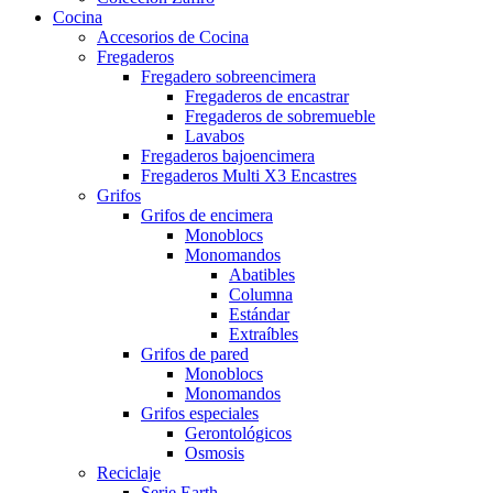
Cocina
Accesorios de Cocina
Fregaderos
Fregadero sobreencimera
Fregaderos de encastrar
Fregaderos de sobremueble
Lavabos
Fregaderos bajoencimera
Fregaderos Multi X3 Encastres
Grifos
Grifos de encimera
Monoblocs
Monomandos
Abatibles
Columna
Estándar
Extraíbles
Grifos de pared
Monoblocs
Monomandos
Grifos especiales
Gerontológicos
Osmosis
Reciclaje
Serie Earth