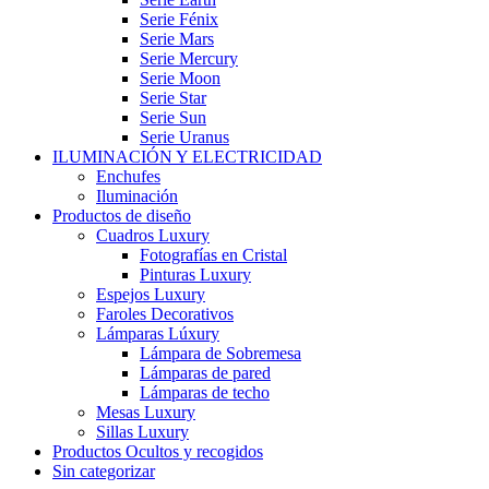
Serie Fénix
Serie Mars
Serie Mercury
Serie Moon
Serie Star
Serie Sun
Serie Uranus
ILUMINACIÓN Y ELECTRICIDAD
Enchufes
Iluminación
Productos de diseño
Cuadros Luxury
Fotografías en Cristal
Pinturas Luxury
Espejos Luxury
Faroles Decorativos
Lámparas Lúxury
Lámpara de Sobremesa
Lámparas de pared
Lámparas de techo
Mesas Luxury
Sillas Luxury
Productos Ocultos y recogidos
Sin categorizar