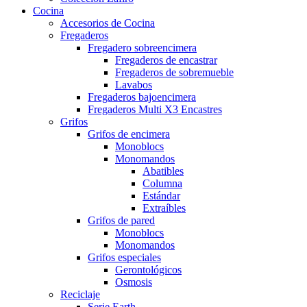
Cocina
Accesorios de Cocina
Fregaderos
Fregadero sobreencimera
Fregaderos de encastrar
Fregaderos de sobremueble
Lavabos
Fregaderos bajoencimera
Fregaderos Multi X3 Encastres
Grifos
Grifos de encimera
Monoblocs
Monomandos
Abatibles
Columna
Estándar
Extraíbles
Grifos de pared
Monoblocs
Monomandos
Grifos especiales
Gerontológicos
Osmosis
Reciclaje
Serie Earth