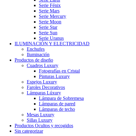
Serie Fénix
Serie Mars
Serie Mercury
Serie Moon
Serie Star
Serie Sun
Serie Uranus
ILUMINACIÓN Y ELECTRICIDAD
Enchufes
Iluminación
Productos de diseño
Cuadros Luxury
Fotografías en Cristal
Pinturas Luxury
Espejos Luxury
Faroles Decorativos
Lámparas Lúxury
Lámpara de Sobremesa
Lámparas de pared
Lámparas de techo
Mesas Luxury
Sillas Luxury
Productos Ocultos y recogidos
Sin categorizar