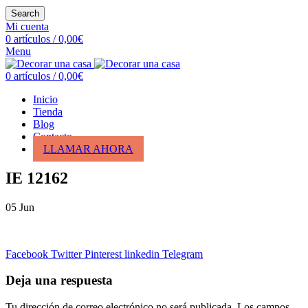
Search
Mi cuenta
0
artículos
/
0,00
€
Menu
0
artículos
/
0,00
€
Inicio
Tienda
Blog
Contacto
LLAMAR AHORA
IE 12162
05
Jun
Facebook
Twitter
Pinterest
linkedin
Telegram
Deja una respuesta
Tu dirección de correo electrónico no será publicada.
Los campos