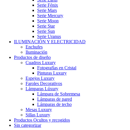
Serie Fénix
Serie Mars
Serie Mercury
Serie Moon
Serie Star
Serie Sun
Serie Uranus
ILUMINACIÓN Y ELECTRICIDAD
Enchufes
Iluminación
Productos de diseño
Cuadros Luxury
Fotografías en Cristal
Pinturas Luxury
Espejos Luxury
Faroles Decorativos
Lámparas Lúxury
Lámpara de Sobremesa
Lámparas de pared
Lámparas de techo
Mesas Luxury
Sillas Luxury
Productos Ocultos y recogidos
Sin categorizar