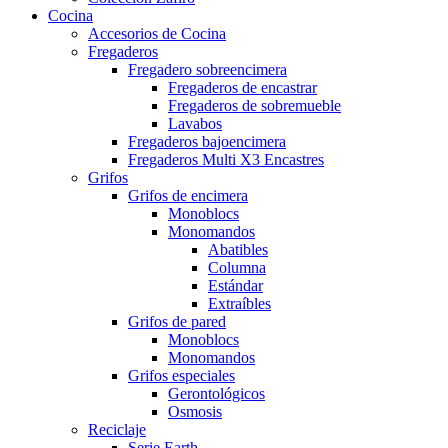
Cocina
Accesorios de Cocina
Fregaderos
Fregadero sobreencimera
Fregaderos de encastrar
Fregaderos de sobremueble
Lavabos
Fregaderos bajoencimera
Fregaderos Multi X3 Encastres
Grifos
Grifos de encimera
Monoblocs
Monomandos
Abatibles
Columna
Estándar
Extraíbles
Grifos de pared
Monoblocs
Monomandos
Grifos especiales
Gerontológicos
Osmosis
Reciclaje
Serie Earth