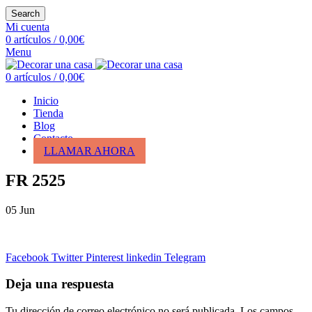
Search
Mi cuenta
0
artículos
/
0,00
€
Menu
0
artículos
/
0,00
€
Inicio
Tienda
Blog
Contacto
LLAMAR AHORA
FR 2525
05
Jun
Facebook
Twitter
Pinterest
linkedin
Telegram
Deja una respuesta
Tu dirección de correo electrónico no será publicada.
Los campos