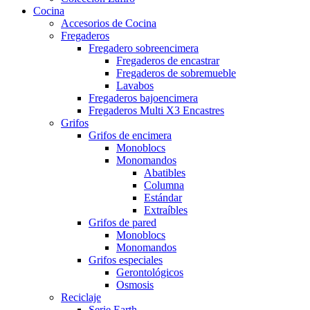
Cocina
Accesorios de Cocina
Fregaderos
Fregadero sobreencimera
Fregaderos de encastrar
Fregaderos de sobremueble
Lavabos
Fregaderos bajoencimera
Fregaderos Multi X3 Encastres
Grifos
Grifos de encimera
Monoblocs
Monomandos
Abatibles
Columna
Estándar
Extraíbles
Grifos de pared
Monoblocs
Monomandos
Grifos especiales
Gerontológicos
Osmosis
Reciclaje
Serie Earth