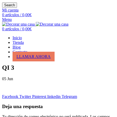
Search
Mi cuenta
0
artículos
/
0,00
€
Menu
0
artículos
/
0,00
€
Inicio
Tienda
Blog
Contacto
LLAMAR AHORA
QI 3
05
Jun
Facebook
Twitter
Pinterest
linkedin
Telegram
Deja una respuesta
Tu dirección de correo electrónico no será publicada.
Los campos