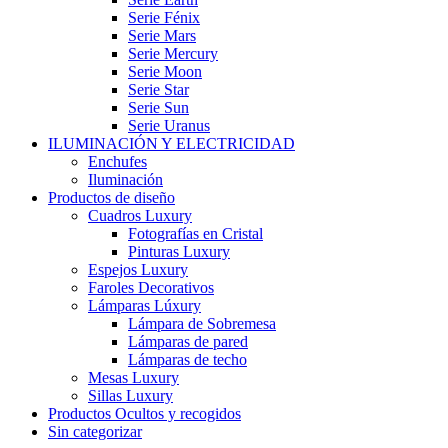
Serie Fénix
Serie Mars
Serie Mercury
Serie Moon
Serie Star
Serie Sun
Serie Uranus
ILUMINACIÓN Y ELECTRICIDAD
Enchufes
Iluminación
Productos de diseño
Cuadros Luxury
Fotografías en Cristal
Pinturas Luxury
Espejos Luxury
Faroles Decorativos
Lámparas Lúxury
Lámpara de Sobremesa
Lámparas de pared
Lámparas de techo
Mesas Luxury
Sillas Luxury
Productos Ocultos y recogidos
Sin categorizar