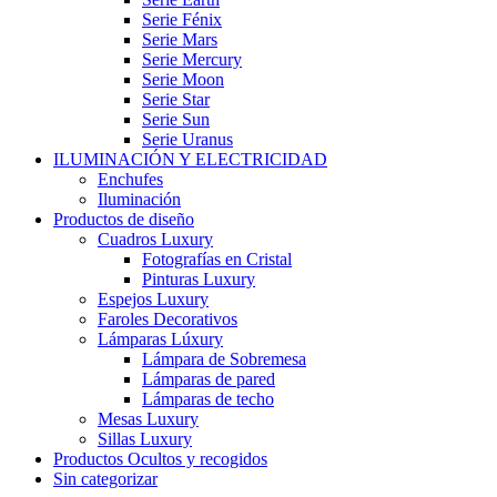
Serie Fénix
Serie Mars
Serie Mercury
Serie Moon
Serie Star
Serie Sun
Serie Uranus
ILUMINACIÓN Y ELECTRICIDAD
Enchufes
Iluminación
Productos de diseño
Cuadros Luxury
Fotografías en Cristal
Pinturas Luxury
Espejos Luxury
Faroles Decorativos
Lámparas Lúxury
Lámpara de Sobremesa
Lámparas de pared
Lámparas de techo
Mesas Luxury
Sillas Luxury
Productos Ocultos y recogidos
Sin categorizar