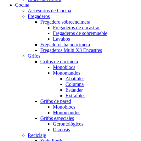
Cocina
Accesorios de Cocina
Fregaderos
Fregadero sobreencimera
Fregaderos de encastrar
Fregaderos de sobremueble
Lavabos
Fregaderos bajoencimera
Fregaderos Multi X3 Encastres
Grifos
Grifos de encimera
Monoblocs
Monomandos
Abatibles
Columna
Estándar
Extraíbles
Grifos de pared
Monoblocs
Monomandos
Grifos especiales
Gerontológicos
Osmosis
Reciclaje
Serie Earth