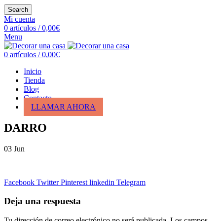
Search
Mi cuenta
0
artículos
/
0,00
€
Menu
0
artículos
/
0,00
€
Inicio
Tienda
Blog
Contacto
LLAMAR AHORA
DARRO
03
Jun
Facebook
Twitter
Pinterest
linkedin
Telegram
Deja una respuesta
Tu dirección de correo electrónico no será publicada.
Los campos