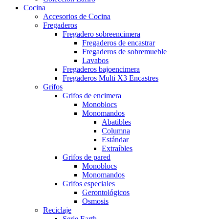
Cocina
Accesorios de Cocina
Fregaderos
Fregadero sobreencimera
Fregaderos de encastrar
Fregaderos de sobremueble
Lavabos
Fregaderos bajoencimera
Fregaderos Multi X3 Encastres
Grifos
Grifos de encimera
Monoblocs
Monomandos
Abatibles
Columna
Estándar
Extraíbles
Grifos de pared
Monoblocs
Monomandos
Grifos especiales
Gerontológicos
Osmosis
Reciclaje
Serie Earth