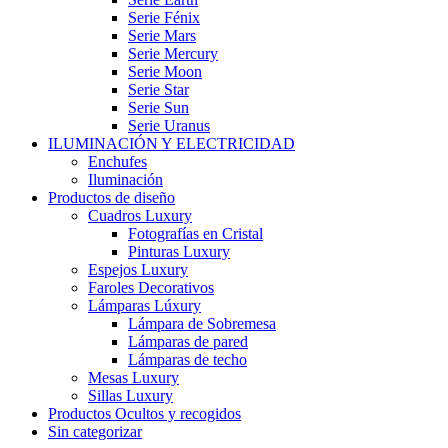
Serie Fénix
Serie Mars
Serie Mercury
Serie Moon
Serie Star
Serie Sun
Serie Uranus
ILUMINACIÓN Y ELECTRICIDAD
Enchufes
Iluminación
Productos de diseño
Cuadros Luxury
Fotografías en Cristal
Pinturas Luxury
Espejos Luxury
Faroles Decorativos
Lámparas Lúxury
Lámpara de Sobremesa
Lámparas de pared
Lámparas de techo
Mesas Luxury
Sillas Luxury
Productos Ocultos y recogidos
Sin categorizar