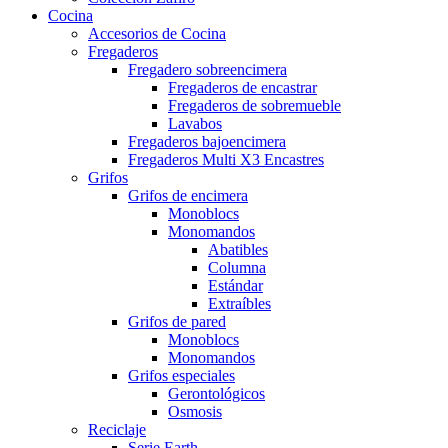
Cocina
Accesorios de Cocina
Fregaderos
Fregadero sobreencimera
Fregaderos de encastrar
Fregaderos de sobremueble
Lavabos
Fregaderos bajoencimera
Fregaderos Multi X3 Encastres
Grifos
Grifos de encimera
Monoblocs
Monomandos
Abatibles
Columna
Estándar
Extraíbles
Grifos de pared
Monoblocs
Monomandos
Grifos especiales
Gerontológicos
Osmosis
Reciclaje
Serie Earth