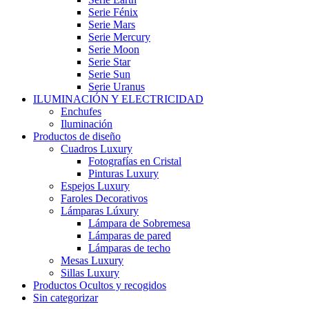
Serie Fénix
Serie Mars
Serie Mercury
Serie Moon
Serie Star
Serie Sun
Serie Uranus
ILUMINACIÓN Y ELECTRICIDAD
Enchufes
Iluminación
Productos de diseño
Cuadros Luxury
Fotografías en Cristal
Pinturas Luxury
Espejos Luxury
Faroles Decorativos
Lámparas Lúxury
Lámpara de Sobremesa
Lámparas de pared
Lámparas de techo
Mesas Luxury
Sillas Luxury
Productos Ocultos y recogidos
Sin categorizar