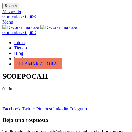
Search
Mi cuenta
0
artículos
/
0,00
€
Menu
0
artículos
/
0,00
€
Inicio
Tienda
Blog
Contacto
LLAMAR AHORA
SCOEPOCA11
01
Jun
Facebook
Twitter
Pinterest
linkedin
Telegram
Deja una respuesta
Tu dirección de correo electrónico no será publicada.
Los campos