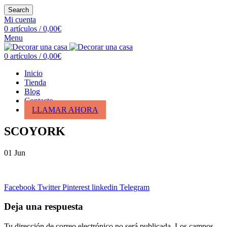
Search
Mi cuenta
0
artículos
/
0,00
€
Menu
0
artículos
/
0,00
€
Inicio
Tienda
Blog
Contacto
LLAMAR AHORA
SCOYORK
01
Jun
Facebook
Twitter
Pinterest
linkedin
Telegram
Deja una respuesta
Tu dirección de correo electrónico no será publicada.
Los campos