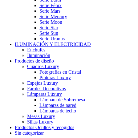
Serie Fénix
Serie Mars
Serie Mercury
Serie Moon
Serie Star
Serie Sun
Serie Uranus
ILUMINACIÓN Y ELECTRICIDAD
Enchufes
Iluminación
Productos de diseño
Cuadros Luxury
Fotografías en Cristal
Pinturas Luxury
Espejos Luxury
Faroles Decorativos
Lámparas Lúxury
Lámpara de Sobremesa
Lámparas de pared
Lámparas de techo
Mesas Luxury
Sillas Luxury
Productos Ocultos y recogidos
Sin categorizar