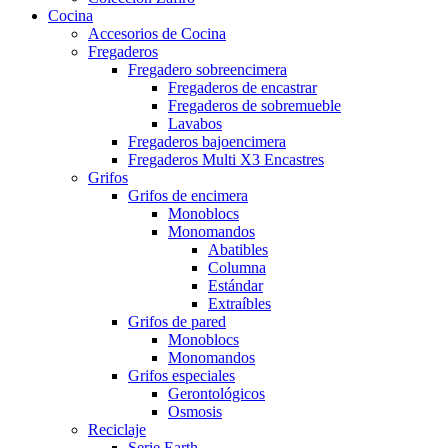
Cocina
Accesorios de Cocina
Fregaderos
Fregadero sobreencimera
Fregaderos de encastrar
Fregaderos de sobremueble
Lavabos
Fregaderos bajoencimera
Fregaderos Multi X3 Encastres
Grifos
Grifos de encimera
Monoblocs
Monomandos
Abatibles
Columna
Estándar
Extraíbles
Grifos de pared
Monoblocs
Monomandos
Grifos especiales
Gerontológicos
Osmosis
Reciclaje
Serie Earth