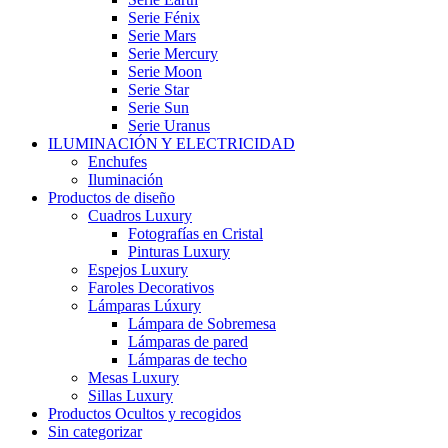
Serie Fénix
Serie Mars
Serie Mercury
Serie Moon
Serie Star
Serie Sun
Serie Uranus
ILUMINACIÓN Y ELECTRICIDAD
Enchufes
Iluminación
Productos de diseño
Cuadros Luxury
Fotografías en Cristal
Pinturas Luxury
Espejos Luxury
Faroles Decorativos
Lámparas Lúxury
Lámpara de Sobremesa
Lámparas de pared
Lámparas de techo
Mesas Luxury
Sillas Luxury
Productos Ocultos y recogidos
Sin categorizar