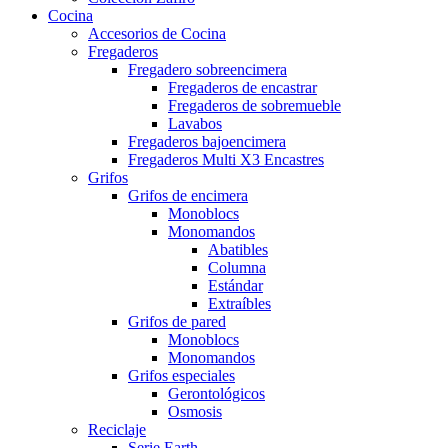
Cocina
Accesorios de Cocina
Fregaderos
Fregadero sobreencimera
Fregaderos de encastrar
Fregaderos de sobremueble
Lavabos
Fregaderos bajoencimera
Fregaderos Multi X3 Encastres
Grifos
Grifos de encimera
Monoblocs
Monomandos
Abatibles
Columna
Estándar
Extraíbles
Grifos de pared
Monoblocs
Monomandos
Grifos especiales
Gerontológicos
Osmosis
Reciclaje
Serie Earth