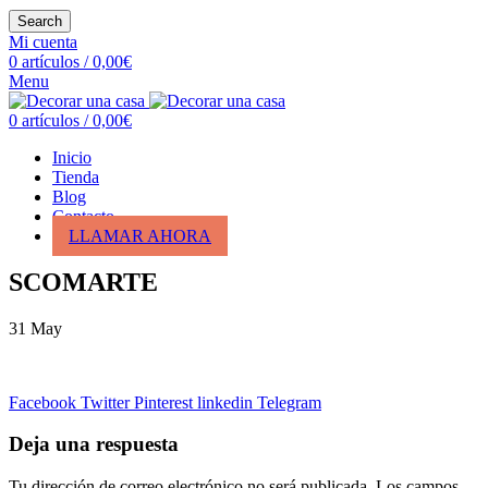
Search
Mi cuenta
0
artículos
/
0,00
€
Menu
0
artículos
/
0,00
€
Inicio
Tienda
Blog
Contacto
LLAMAR AHORA
SCOMARTE
31
May
Facebook
Twitter
Pinterest
linkedin
Telegram
Deja una respuesta
Tu dirección de correo electrónico no será publicada.
Los campos