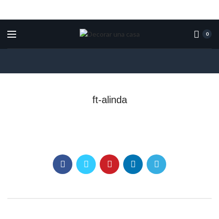
0
ft-alinda