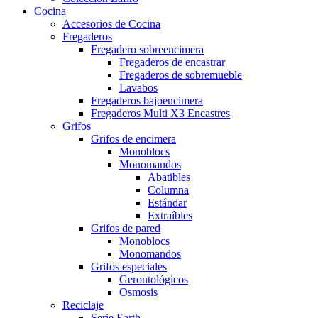
Cocina
Accesorios de Cocina
Fregaderos
Fregadero sobreencimera
Fregaderos de encastrar
Fregaderos de sobremueble
Lavabos
Fregaderos bajoencimera
Fregaderos Multi X3 Encastres
Grifos
Grifos de encimera
Monoblocs
Monomandos
Abatibles
Columna
Estándar
Extraíbles
Grifos de pared
Monoblocs
Monomandos
Grifos especiales
Gerontológicos
Osmosis
Reciclaje
Serie Earth