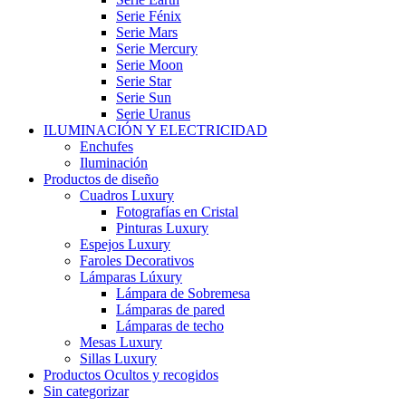
Serie Fénix
Serie Mars
Serie Mercury
Serie Moon
Serie Star
Serie Sun
Serie Uranus
ILUMINACIÓN Y ELECTRICIDAD
Enchufes
Iluminación
Productos de diseño
Cuadros Luxury
Fotografías en Cristal
Pinturas Luxury
Espejos Luxury
Faroles Decorativos
Lámparas Lúxury
Lámpara de Sobremesa
Lámparas de pared
Lámparas de techo
Mesas Luxury
Sillas Luxury
Productos Ocultos y recogidos
Sin categorizar