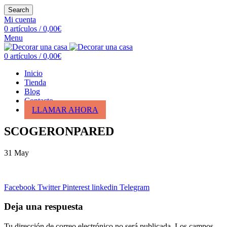
Search
Mi cuenta
0
artículos
/
0,00
€
Menu
0
artículos
/
0,00
€
Inicio
Tienda
Blog
Contacto
LLAMAR AHORA
SCOGERONPARED
31
May
Facebook
Twitter
Pinterest
linkedin
Telegram
Deja una respuesta
Tu dirección de correo electrónico no será publicada.
Los campos