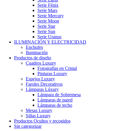
Serie Fénix
Serie Mars
Serie Mercury
Serie Moon
Serie Star
Serie Sun
Serie Uranus
ILUMINACIÓN Y ELECTRICIDAD
Enchufes
Iluminación
Productos de diseño
Cuadros Luxury
Fotografías en Cristal
Pinturas Luxury
Espejos Luxury
Faroles Decorativos
Lámparas Lúxury
Lámpara de Sobremesa
Lámparas de pared
Lámparas de techo
Mesas Luxury
Sillas Luxury
Productos Ocultos y recogidos
Sin categorizar