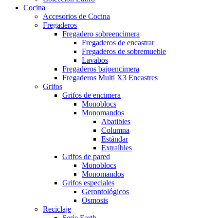
Cocina
Accesorios de Cocina
Fregaderos
Fregadero sobreencimera
Fregaderos de encastrar
Fregaderos de sobremueble
Lavabos
Fregaderos bajoencimera
Fregaderos Multi X3 Encastres
Grifos
Grifos de encimera
Monoblocs
Monomandos
Abatibles
Columna
Estándar
Extraíbles
Grifos de pared
Monoblocs
Monomandos
Grifos especiales
Gerontológicos
Osmosis
Reciclaje
Serie Earth