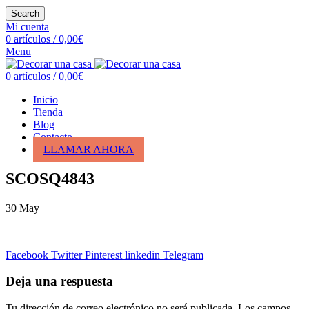
Search
Mi cuenta
0
artículos
/
0,00
€
Menu
0
artículos
/
0,00
€
Inicio
Tienda
Blog
Contacto
LLAMAR AHORA
SCOSQ4843
30
May
Facebook
Twitter
Pinterest
linkedin
Telegram
Deja una respuesta
Tu dirección de correo electrónico no será publicada.
Los campos