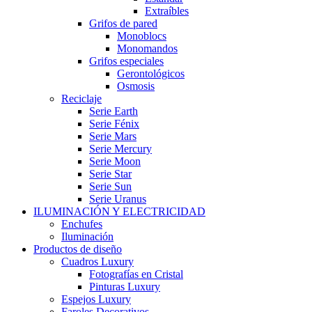
Extraíbles
Grifos de pared
Monoblocs
Monomandos
Grifos especiales
Gerontológicos
Osmosis
Reciclaje
Serie Earth
Serie Fénix
Serie Mars
Serie Mercury
Serie Moon
Serie Star
Serie Sun
Serie Uranus
ILUMINACIÓN Y ELECTRICIDAD
Enchufes
Iluminación
Productos de diseño
Cuadros Luxury
Fotografías en Cristal
Pinturas Luxury
Espejos Luxury
Faroles Decorativos