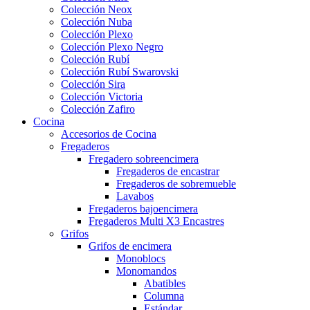
Colección Neox
Colección Nuba
Colección Plexo
Colección Plexo Negro
Colección Rubí
Colección Rubí Swarovski
Colección Sira
Colección Victoria
Colección Zafiro
Cocina
Accesorios de Cocina
Fregaderos
Fregadero sobreencimera
Fregaderos de encastrar
Fregaderos de sobremueble
Lavabos
Fregaderos bajoencimera
Fregaderos Multi X3 Encastres
Grifos
Grifos de encimera
Monoblocs
Monomandos
Abatibles
Columna
Estándar