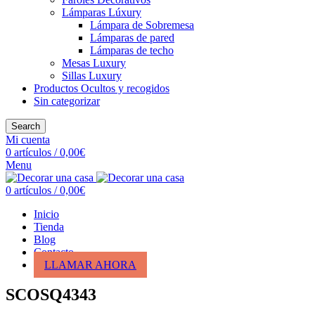
Lámparas Lúxury
Lámpara de Sobremesa
Lámparas de pared
Lámparas de techo
Mesas Luxury
Sillas Luxury
Productos Ocultos y recogidos
Sin categorizar
Search
Mi cuenta
0
artículos
/
0,00
€
Menu
0
artículos
/
0,00
€
Inicio
Tienda
Blog
Contacto
LLAMAR AHORA
SCOSQ4343