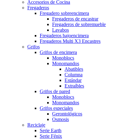
Accesorios de Cocina
Fregaderos
Fregadero sobreencimera
Fregaderos de encastrar
Fregaderos de sobremueble
Lavabos
Fregaderos bajoencimera
Fregaderos Multi X3 Encastres
Grifos
Grifos de encimera
Monoblocs
Monomandos
Abatibles
Columna
Estándar
Extraíbles
Grifos de pared
Monoblocs
Monomandos
Grifos especiales
Gerontológicos
Osmosis
Reciclaje
Serie Earth
Serie Fénix