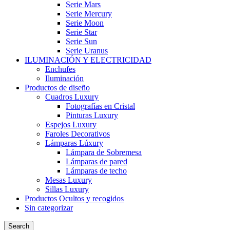
Serie Mars
Serie Mercury
Serie Moon
Serie Star
Serie Sun
Serie Uranus
ILUMINACIÓN Y ELECTRICIDAD
Enchufes
Iluminación
Productos de diseño
Cuadros Luxury
Fotografías en Cristal
Pinturas Luxury
Espejos Luxury
Faroles Decorativos
Lámparas Lúxury
Lámpara de Sobremesa
Lámparas de pared
Lámparas de techo
Mesas Luxury
Sillas Luxury
Productos Ocultos y recogidos
Sin categorizar
Search