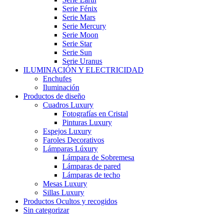
Serie Fénix
Serie Mars
Serie Mercury
Serie Moon
Serie Star
Serie Sun
Serie Uranus
ILUMINACIÓN Y ELECTRICIDAD
Enchufes
Iluminación
Productos de diseño
Cuadros Luxury
Fotografías en Cristal
Pinturas Luxury
Espejos Luxury
Faroles Decorativos
Lámparas Lúxury
Lámpara de Sobremesa
Lámparas de pared
Lámparas de techo
Mesas Luxury
Sillas Luxury
Productos Ocultos y recogidos
Sin categorizar