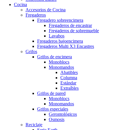
Cocina
Accesorios de Cocina
Fregaderos
Fregadero sobreencimera
Fregaderos de encastrar
Fregaderos de sobremueble
Lavabos
Fregaderos bajoencimera
Fregaderos Multi X3 Encastres
Grifos
Grifos de encimera
Monoblocs
Monomandos
Abatibles
Columna
Estándar
Extraíbles
Grifos de pared
Monoblocs
Monomandos
Grifos especiales
Gerontológicos
Osmosis
Reciclaje
Serie Earth