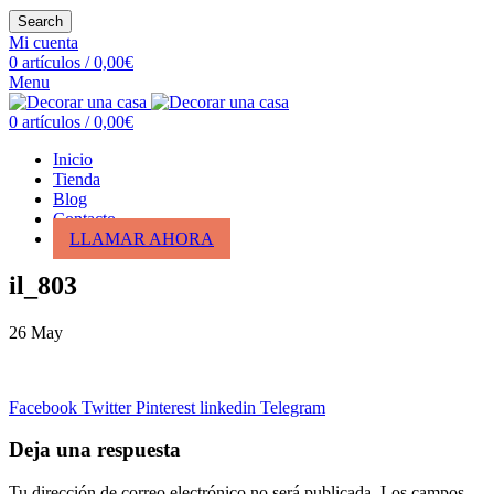
Search
Mi cuenta
0
artículos
/
0,00
€
Menu
0
artículos
/
0,00
€
Inicio
Tienda
Blog
Contacto
LLAMAR AHORA
il_803
26
May
Facebook
Twitter
Pinterest
linkedin
Telegram
Deja una respuesta
Tu dirección de correo electrónico no será publicada.
Los campos