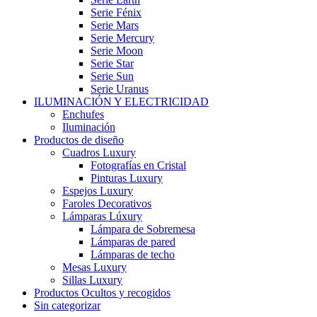
Serie Fénix
Serie Mars
Serie Mercury
Serie Moon
Serie Star
Serie Sun
Serie Uranus
ILUMINACIÓN Y ELECTRICIDAD
Enchufes
Iluminación
Productos de diseño
Cuadros Luxury
Fotografías en Cristal
Pinturas Luxury
Espejos Luxury
Faroles Decorativos
Lámparas Lúxury
Lámpara de Sobremesa
Lámparas de pared
Lámparas de techo
Mesas Luxury
Sillas Luxury
Productos Ocultos y recogidos
Sin categorizar