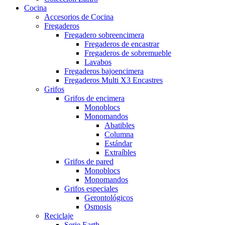
Cocina
Accesorios de Cocina
Fregaderos
Fregadero sobreencimera
Fregaderos de encastrar
Fregaderos de sobremueble
Lavabos
Fregaderos bajoencimera
Fregaderos Multi X3 Encastres
Grifos
Grifos de encimera
Monoblocs
Monomandos
Abatibles
Columna
Estándar
Extraíbles
Grifos de pared
Monoblocs
Monomandos
Grifos especiales
Gerontológicos
Osmosis
Reciclaje
Serie Earth