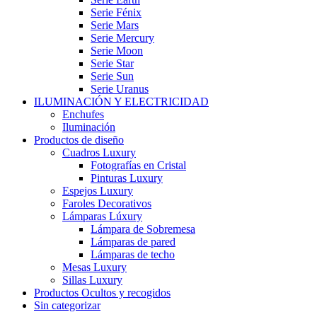
Serie Fénix
Serie Mars
Serie Mercury
Serie Moon
Serie Star
Serie Sun
Serie Uranus
ILUMINACIÓN Y ELECTRICIDAD
Enchufes
Iluminación
Productos de diseño
Cuadros Luxury
Fotografías en Cristal
Pinturas Luxury
Espejos Luxury
Faroles Decorativos
Lámparas Lúxury
Lámpara de Sobremesa
Lámparas de pared
Lámparas de techo
Mesas Luxury
Sillas Luxury
Productos Ocultos y recogidos
Sin categorizar