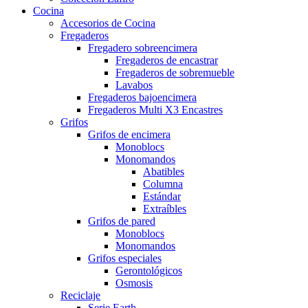
Cocina
Accesorios de Cocina
Fregaderos
Fregadero sobreencimera
Fregaderos de encastrar
Fregaderos de sobremueble
Lavabos
Fregaderos bajoencimera
Fregaderos Multi X3 Encastres
Grifos
Grifos de encimera
Monoblocs
Monomandos
Abatibles
Columna
Estándar
Extraíbles
Grifos de pared
Monoblocs
Monomandos
Grifos especiales
Gerontológicos
Osmosis
Reciclaje
Serie Earth