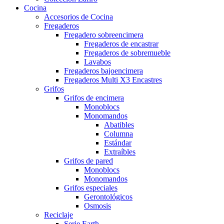
Cocina
Accesorios de Cocina
Fregaderos
Fregadero sobreencimera
Fregaderos de encastrar
Fregaderos de sobremueble
Lavabos
Fregaderos bajoencimera
Fregaderos Multi X3 Encastres
Grifos
Grifos de encimera
Monoblocs
Monomandos
Abatibles
Columna
Estándar
Extraíbles
Grifos de pared
Monoblocs
Monomandos
Grifos especiales
Gerontológicos
Osmosis
Reciclaje
Serie Earth