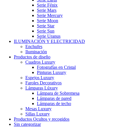
Serie Fénix
Serie Mars
Serie Mercury
Serie Moon
Serie Star
Serie Sun
Serie Uranus
ILUMINACIÓN Y ELECTRICIDAD
Enchufes
Iluminación
Productos de diseño
Cuadros Luxury
Fotografías en Cristal
Pinturas Luxury
Espejos Luxury
Faroles Decorativos
Lámparas Lúxury
Lámpara de Sobremesa
Lámparas de pared
Lámparas de techo
Mesas Luxury
Sillas Luxury
Productos Ocultos y recogidos
Sin categorizar