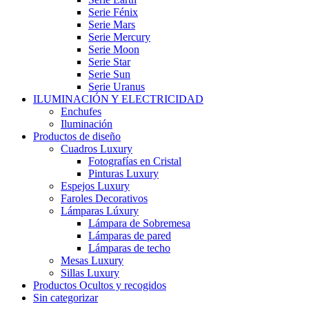
Serie Fénix
Serie Mars
Serie Mercury
Serie Moon
Serie Star
Serie Sun
Serie Uranus
ILUMINACIÓN Y ELECTRICIDAD
Enchufes
Iluminación
Productos de diseño
Cuadros Luxury
Fotografías en Cristal
Pinturas Luxury
Espejos Luxury
Faroles Decorativos
Lámparas Lúxury
Lámpara de Sobremesa
Lámparas de pared
Lámparas de techo
Mesas Luxury
Sillas Luxury
Productos Ocultos y recogidos
Sin categorizar