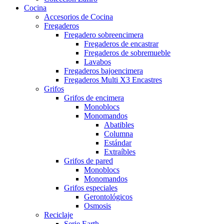
Cocina
Accesorios de Cocina
Fregaderos
Fregadero sobreencimera
Fregaderos de encastrar
Fregaderos de sobremueble
Lavabos
Fregaderos bajoencimera
Fregaderos Multi X3 Encastres
Grifos
Grifos de encimera
Monoblocs
Monomandos
Abatibles
Columna
Estándar
Extraíbles
Grifos de pared
Monoblocs
Monomandos
Grifos especiales
Gerontológicos
Osmosis
Reciclaje
Serie Earth