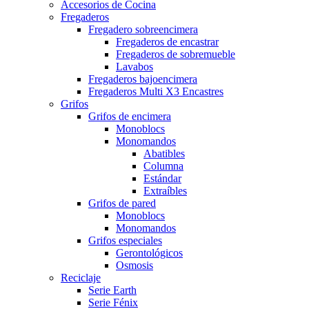
Accesorios de Cocina
Fregaderos
Fregadero sobreencimera
Fregaderos de encastrar
Fregaderos de sobremueble
Lavabos
Fregaderos bajoencimera
Fregaderos Multi X3 Encastres
Grifos
Grifos de encimera
Monoblocs
Monomandos
Abatibles
Columna
Estándar
Extraíbles
Grifos de pared
Monoblocs
Monomandos
Grifos especiales
Gerontológicos
Osmosis
Reciclaje
Serie Earth
Serie Fénix