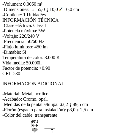
-Volumen: 0,0060 m³
-Dimensiones: ↔ 55,0 ↨ 10,0
10,0 cm
-Contiene: 1 Unidad/es
INFORMACIÓN TÉCNICA
-Clase eléctrica: Class 1
-Potencia máxima: 5W
-Voltaje: 220/240 V
-Frecuencia: 50/60 Hz
-Flujo luminoso: 450 lm
-Dimable: Sí
Temperatura de color: 3.000 K
Vida media: 50.000h
Factor de potencia: >0,90
CRI: >80
INFORMACIÓN ADICIONAL
-Material: Metal, acrílico.
-Acabado: Cromo, opal.
-Medidas de la pantalla/tulipa: ø3,2 ↨ 49,5 cm
-Florón (espacio para instalación): ø8,0 ↨ 2,5 cm
-Color del cable: transparente