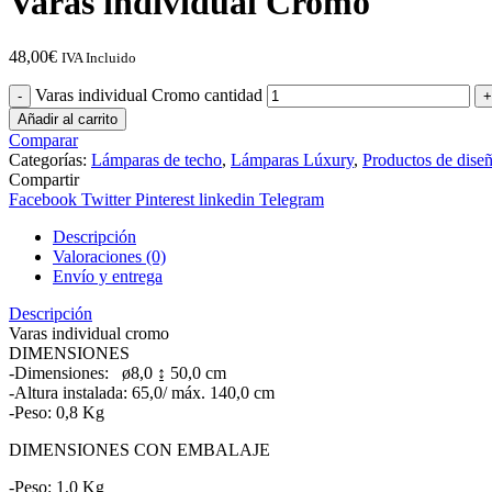
Varas individual Cromo
48,00
€
IVA Incluido
Varas individual Cromo cantidad
Añadir al carrito
Comparar
Categorías:
Lámparas de techo
,
Lámparas Lúxury
,
Productos de dise
Compartir
Facebook
Twitter
Pinterest
linkedin
Telegram
Descripción
Valoraciones (0)
Envío y entrega
Descripción
Varas individual cromo
DIMENSIONES
-Dimensiones: ø8,0 ↨ 50,0 cm
-Altura instalada: 65,0/ máx. 140,0 cm
-Peso: 0,8 Kg
DIMENSIONES CON EMBALAJE
-Peso: 1,0 Kg