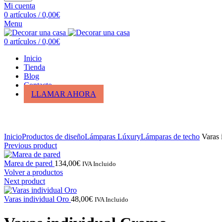
Mi cuenta
0
artículos
/
0,00
€
Menu
0
artículos
/
0,00
€
Inicio
Tienda
Blog
Contacto
LLAMAR AHORA
Click para ampliar
Inicio
Productos de diseño
Lámparas Lúxury
Lámparas de techo
Varas 
Previous product
Marea de pared
134,00
€
IVA Incluido
Volver a productos
Next product
Varas individual Oro
48,00
€
IVA Incluido