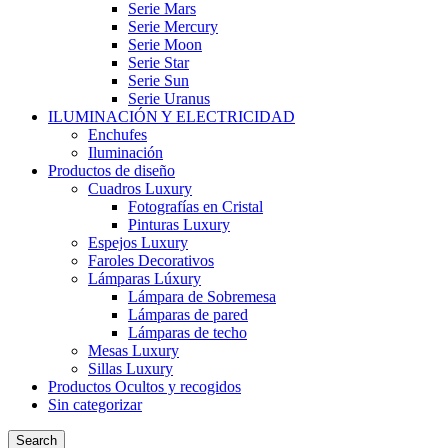
Serie Mars
Serie Mercury
Serie Moon
Serie Star
Serie Sun
Serie Uranus
ILUMINACIÓN Y ELECTRICIDAD
Enchufes
Iluminación
Productos de diseño
Cuadros Luxury
Fotografías en Cristal
Pinturas Luxury
Espejos Luxury
Faroles Decorativos
Lámparas Lúxury
Lámpara de Sobremesa
Lámparas de pared
Lámparas de techo
Mesas Luxury
Sillas Luxury
Productos Ocultos y recogidos
Sin categorizar
Search