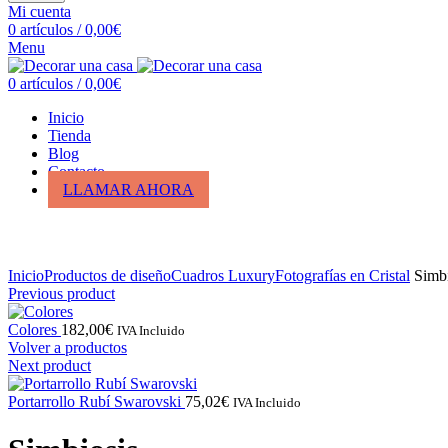
Mi cuenta
0
artículos
/
0,00
€
Menu
0
artículos
/
0,00
€
Inicio
Tienda
Blog
Contacto
LLAMAR AHORA
Click para ampliar
Inicio
Productos de diseño
Cuadros Luxury
Fotografías en Cristal
Simbi
Previous product
Colores
182,00
€
IVA Incluido
Volver a productos
Next product
Portarrollo Rubí Swarovski
75,02
€
IVA Incluido