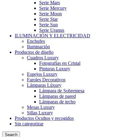
Serie Mars
Serie Mercury
Serie Moon
Serie Star
Serie Sun
Serie Uranus
ILUMINACIÓN Y ELECTRICIDAD
Enchufes
Iluminación
Productos de diseño
Cuadros Luxury
Fotografías en Cristal
Pinturas Luxury
Espejos Luxury
Faroles Decorativos
Lámparas Lúxury
Lámpara de Sobremesa
Lámparas de pared
Lámparas de techo
Mesas Luxury
Sillas Luxury
Productos Ocultos y recogidos
Sin categorizar
Search