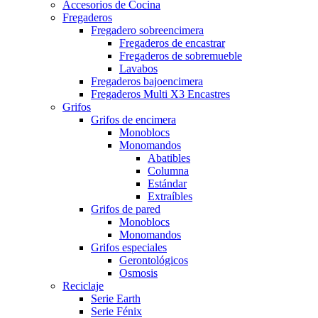
Accesorios de Cocina
Fregaderos
Fregadero sobreencimera
Fregaderos de encastrar
Fregaderos de sobremueble
Lavabos
Fregaderos bajoencimera
Fregaderos Multi X3 Encastres
Grifos
Grifos de encimera
Monoblocs
Monomandos
Abatibles
Columna
Estándar
Extraíbles
Grifos de pared
Monoblocs
Monomandos
Grifos especiales
Gerontológicos
Osmosis
Reciclaje
Serie Earth
Serie Fénix