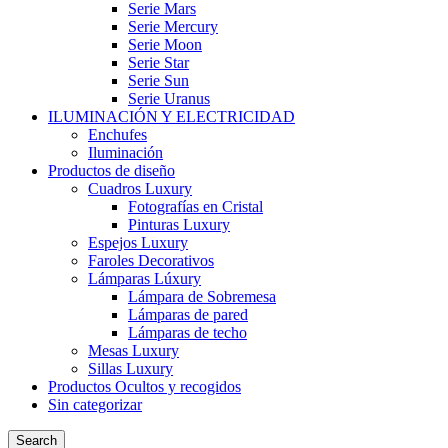
Serie Mars
Serie Mercury
Serie Moon
Serie Star
Serie Sun
Serie Uranus
ILUMINACIÓN Y ELECTRICIDAD
Enchufes
Iluminación
Productos de diseño
Cuadros Luxury
Fotografías en Cristal
Pinturas Luxury
Espejos Luxury
Faroles Decorativos
Lámparas Lúxury
Lámpara de Sobremesa
Lámparas de pared
Lámparas de techo
Mesas Luxury
Sillas Luxury
Productos Ocultos y recogidos
Sin categorizar
Search