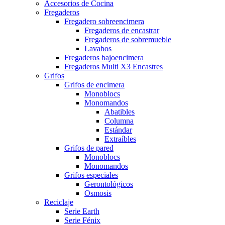
Accesorios de Cocina
Fregaderos
Fregadero sobreencimera
Fregaderos de encastrar
Fregaderos de sobremueble
Lavabos
Fregaderos bajoencimera
Fregaderos Multi X3 Encastres
Grifos
Grifos de encimera
Monoblocs
Monomandos
Abatibles
Columna
Estándar
Extraíbles
Grifos de pared
Monoblocs
Monomandos
Grifos especiales
Gerontológicos
Osmosis
Reciclaje
Serie Earth
Serie Fénix