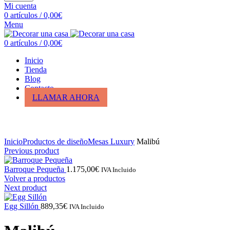
Mi cuenta
0
artículos
/
0,00
€
Menu
0
artículos
/
0,00
€
Inicio
Tienda
Blog
Contacto
LLAMAR AHORA
Click para ampliar
Inicio
Productos de diseño
Mesas Luxury
Malibú
Previous product
Barroque Pequeña
1.175,00
€
IVA Incluido
Volver a productos
Next product
Egg Sillón
889,35
€
IVA Incluido