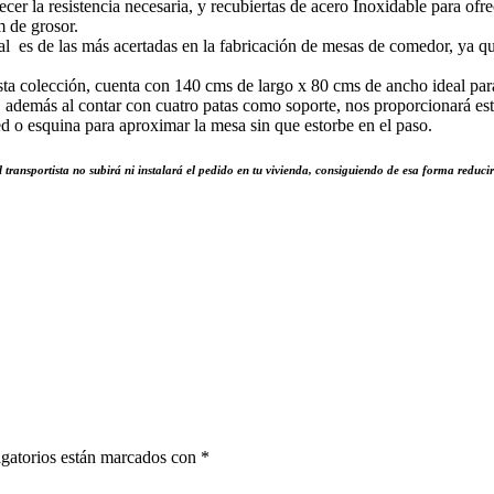
er la resistencia necesaria, y recubiertas de acero Inoxidable para ofre
m de grosor.
al es de las más acertadas en la fabricación de mesas de comedor, ya qu
ta colección, cuenta con 140 cms de largo x 80 cms de ancho ideal pa
además al contar con cuatro patas como soporte, nos proporcionará estab
o esquina para aproximar la mesa sin que estorbe en el paso.
l transportista no subirá ni instalará el pedido en tu vivienda, consiguiendo de esa forma reducir 
gatorios están marcados con
*