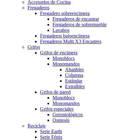
Accesorios de Cocina
Fregaderos
Fregadero sobreencimera
Fregaderos de encastrar
Fregaderos de sobremueble
Lavabos
Fregaderos bajoencimera
Fregaderos Multi X3 Encastres
Grifos
Grifos de encimera
Monoblocs
Monomandos
Abatibles
Columna
Estándar
Extraíbles
Grifos de pared
Monoblocs
Monomandos
Grifos especiales
Gerontológicos
Osmosis
Reciclaje
Serie Earth
Serie Fénix