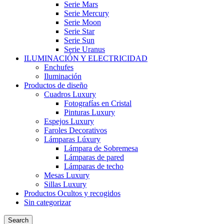
Serie Mars
Serie Mercury
Serie Moon
Serie Star
Serie Sun
Serie Uranus
ILUMINACIÓN Y ELECTRICIDAD
Enchufes
Iluminación
Productos de diseño
Cuadros Luxury
Fotografías en Cristal
Pinturas Luxury
Espejos Luxury
Faroles Decorativos
Lámparas Lúxury
Lámpara de Sobremesa
Lámparas de pared
Lámparas de techo
Mesas Luxury
Sillas Luxury
Productos Ocultos y recogidos
Sin categorizar
Search