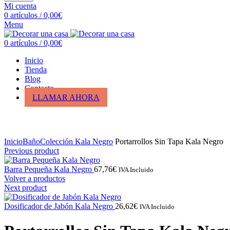
Mi cuenta
0
artículos
/
0,00
€
Menu
0
artículos
/
0,00
€
Inicio
Tienda
Blog
Contacto
LLAMAR AHORA
Click para ampliar
Inicio
Baño
Colección Kala Negro
Portarrollos Sin Tapa Kala Negro
Previous product
Barra Pequeña Kala Negro
67,76
€
IVA Incluido
Volver a productos
Next product
Dosificador de Jabón Kala Negro
26,62
€
IVA Incluido