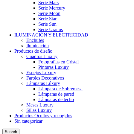
Serie Mars
Serie Mercury
Serie Moon
Serie Star
Serie Sun
Serie Uranus
ILUMINACIÓN Y ELECTRICIDAD
Enchufes
Iluminación
Productos de diseño
Cuadros Luxury
Fotografías en Cristal
Pinturas Luxury
Espejos Luxury
Faroles Decorativos
Lámparas Lúxury
Lámpara de Sobremesa
Lámparas de pared
Lámparas de techo
Mesas Luxury
Sillas Luxury
Productos Ocultos y recogidos
Sin categorizar
Search