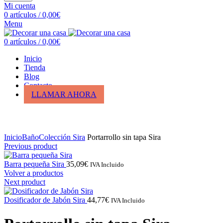
Mi cuenta
0
artículos
/
0,00
€
Menu
0
artículos
/
0,00
€
Inicio
Tienda
Blog
Contacto
LLAMAR AHORA
Click para ampliar
Inicio
Baño
Colección Sira
Portarrollo sin tapa Sira
Previous product
Barra pequeña Sira
35,09
€
IVA Incluido
Volver a productos
Next product
Dosificador de Jabón Sira
44,77
€
IVA Incluido