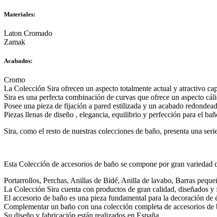
Materiales:
Laton Cromado
Zamak
Acabados:
Cromo
La Colección Sira ofrecen un aspecto totalmente actual y atractivo capa
Sira es una perfecta combinación de curvas que ofrece un aspecto cáli
Posee una pieza de fijación a pared estilizada y un acabado redondeado,
Piezas llenas de diseño , elegancia, equilibrio y perfección para el bañ
Sira, como el resto de nuestras colecciones de baño, presenta una seri
Esta Colección de accesorios de baño se compone por gran variedad de
Portarrollos, Perchas, Anillas de Bidé, Anilla de lavabo, Barras peque
La Colección Sira cuenta con productos de gran calidad, diseñados y fa
El accesorio de baño es una pieza fundamental para la decoración de é
Complementar un baño con una colección completa de accesorios de b
Su diseño y fabricación están realizados en España.