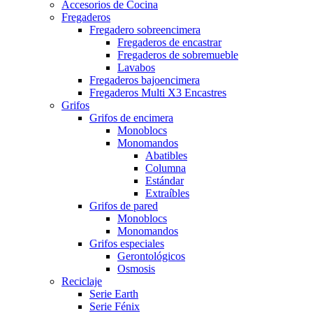
Accesorios de Cocina
Fregaderos
Fregadero sobreencimera
Fregaderos de encastrar
Fregaderos de sobremueble
Lavabos
Fregaderos bajoencimera
Fregaderos Multi X3 Encastres
Grifos
Grifos de encimera
Monoblocs
Monomandos
Abatibles
Columna
Estándar
Extraíbles
Grifos de pared
Monoblocs
Monomandos
Grifos especiales
Gerontológicos
Osmosis
Reciclaje
Serie Earth
Serie Fénix