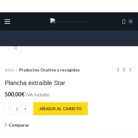
0
Click para ampliar
Inicio
Productos Ocultos y recogidos
Plancha extraíble Star
500,00
€
IVA Incluido
Plancha extraíble Star cantidad
AÑADIR AL CARRITO
Comparar