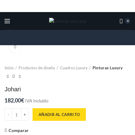
0
Click para ampliar
Inicio
Productos de diseño
Cuadros Luxury
Pinturas Luxury
Johari
182,00
€
IVA Incluido
Johari cantidad
AÑADIR AL CARRITO
Comparar