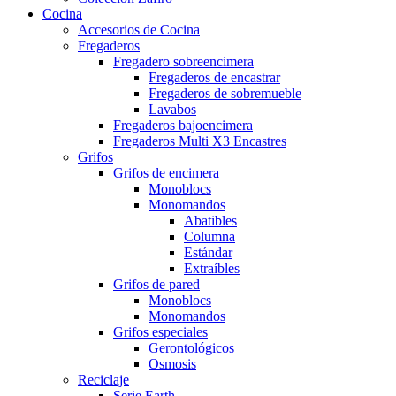
Cocina
Accesorios de Cocina
Fregaderos
Fregadero sobreencimera
Fregaderos de encastrar
Fregaderos de sobremueble
Lavabos
Fregaderos bajoencimera
Fregaderos Multi X3 Encastres
Grifos
Grifos de encimera
Monoblocs
Monomandos
Abatibles
Columna
Estándar
Extraíbles
Grifos de pared
Monoblocs
Monomandos
Grifos especiales
Gerontológicos
Osmosis
Reciclaje
Serie Earth