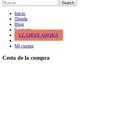
Search
Inicio
Tienda
Blog
Contacto
LLAMAR AHORA
Mi cuenta
Cesta de la compra
cerrar
Entrar
cerrar
Nombre de usuario o correo electrónico
*
Contraseña
*
Entrar