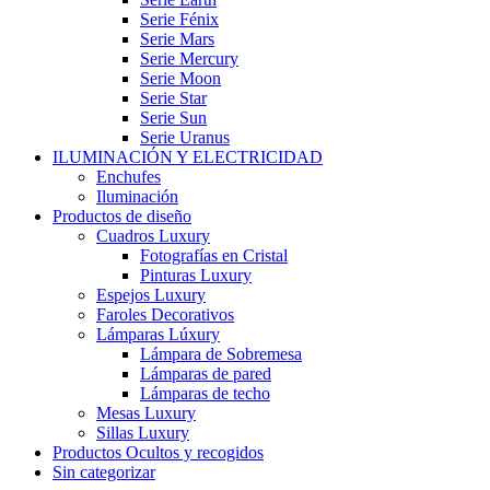
Serie Fénix
Serie Mars
Serie Mercury
Serie Moon
Serie Star
Serie Sun
Serie Uranus
ILUMINACIÓN Y ELECTRICIDAD
Enchufes
Iluminación
Productos de diseño
Cuadros Luxury
Fotografías en Cristal
Pinturas Luxury
Espejos Luxury
Faroles Decorativos
Lámparas Lúxury
Lámpara de Sobremesa
Lámparas de pared
Lámparas de techo
Mesas Luxury
Sillas Luxury
Productos Ocultos y recogidos
Sin categorizar