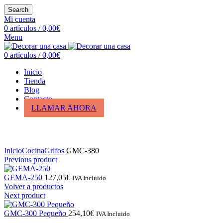
Search
Mi cuenta
0
artículos
/
0,00
€
Menu
0
artículos
/
0,00
€
Inicio
Tienda
Blog
Contacto
LLAMAR AHORA
Click para ampliar
Inicio
Cocina
Grifos
GMC-380
Previous product
GEMA-250
127,05
€
IVA Incluido
Volver a productos
Next product
GMC-300 Pequeño
254,10
€
IVA Incluido