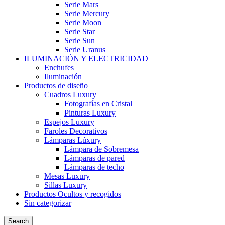
Serie Mars
Serie Mercury
Serie Moon
Serie Star
Serie Sun
Serie Uranus
ILUMINACIÓN Y ELECTRICIDAD
Enchufes
Iluminación
Productos de diseño
Cuadros Luxury
Fotografías en Cristal
Pinturas Luxury
Espejos Luxury
Faroles Decorativos
Lámparas Lúxury
Lámpara de Sobremesa
Lámparas de pared
Lámparas de techo
Mesas Luxury
Sillas Luxury
Productos Ocultos y recogidos
Sin categorizar
Search