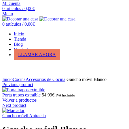
Mi cuenta
0
artículos
/
0,00
€
Menu
0
artículos
/
0,00
€
Inicio
Tienda
Blog
Contacto
LLAMAR AHORA
Click para ampliar
Inicio
Cocina
Accesorios de Cocina
Gancho móvil Blanco
Previous product
Porta trapos extraíble
54,99
€
IVA Incluido
Volver a productos
Next product
Gancho móvil Antracita