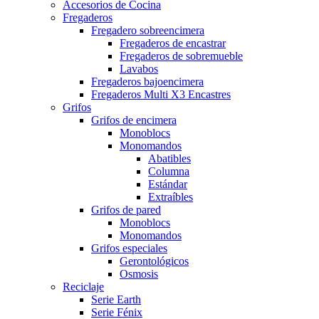
Accesorios de Cocina
Fregaderos
Fregadero sobreencimera
Fregaderos de encastrar
Fregaderos de sobremueble
Lavabos
Fregaderos bajoencimera
Fregaderos Multi X3 Encastres
Grifos
Grifos de encimera
Monoblocs
Monomandos
Abatibles
Columna
Estándar
Extraíbles
Grifos de pared
Monoblocs
Monomandos
Grifos especiales
Gerontológicos
Osmosis
Reciclaje
Serie Earth
Serie Fénix