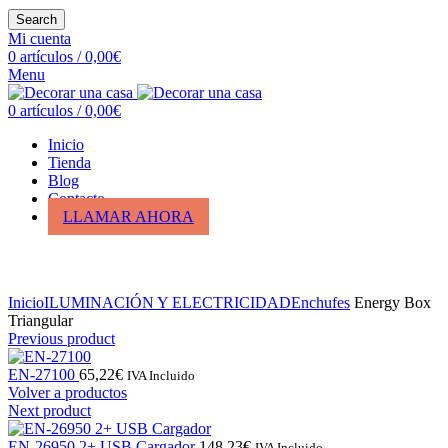
Search
Mi cuenta
0
artículos
/
0,00
€
Menu
0
artículos
/
0,00
€
Inicio
Tienda
Blog
Contacto
LLAMAR AHORA
Click para ampliar
Inicio
ILUMINACIÓN Y ELECTRICIDAD
Enchufes
Energy Box
Triangular
Previous product
EN-27100
65,22
€
IVA Incluido
Volver a productos
Next product
EN-26950 2+ USB Cargador
148,23
€
IVA Incluido