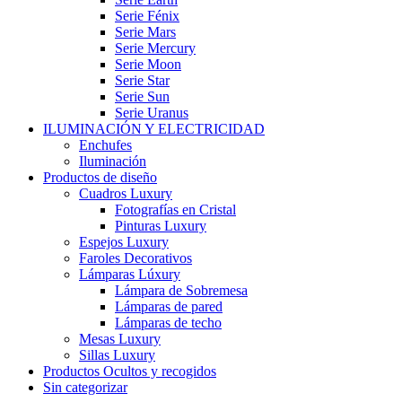
Serie Fénix
Serie Mars
Serie Mercury
Serie Moon
Serie Star
Serie Sun
Serie Uranus
ILUMINACIÓN Y ELECTRICIDAD
Enchufes
Iluminación
Productos de diseño
Cuadros Luxury
Fotografías en Cristal
Pinturas Luxury
Espejos Luxury
Faroles Decorativos
Lámparas Lúxury
Lámpara de Sobremesa
Lámparas de pared
Lámparas de techo
Mesas Luxury
Sillas Luxury
Productos Ocultos y recogidos
Sin categorizar