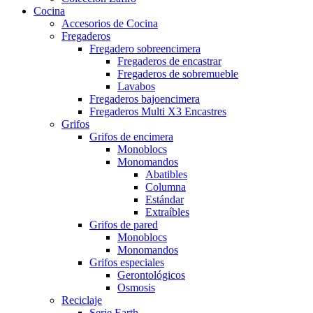
Cocina
Accesorios de Cocina
Fregaderos
Fregadero sobreencimera
Fregaderos de encastrar
Fregaderos de sobremueble
Lavabos
Fregaderos bajoencimera
Fregaderos Multi X3 Encastres
Grifos
Grifos de encimera
Monoblocs
Monomandos
Abatibles
Columna
Estándar
Extraíbles
Grifos de pared
Monoblocs
Monomandos
Grifos especiales
Gerontológicos
Osmosis
Reciclaje
Serie Earth