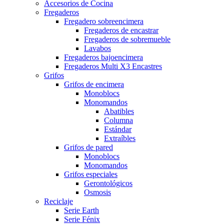
Accesorios de Cocina
Fregaderos
Fregadero sobreencimera
Fregaderos de encastrar
Fregaderos de sobremueble
Lavabos
Fregaderos bajoencimera
Fregaderos Multi X3 Encastres
Grifos
Grifos de encimera
Monoblocs
Monomandos
Abatibles
Columna
Estándar
Extraíbles
Grifos de pared
Monoblocs
Monomandos
Grifos especiales
Gerontológicos
Osmosis
Reciclaje
Serie Earth
Serie Fénix