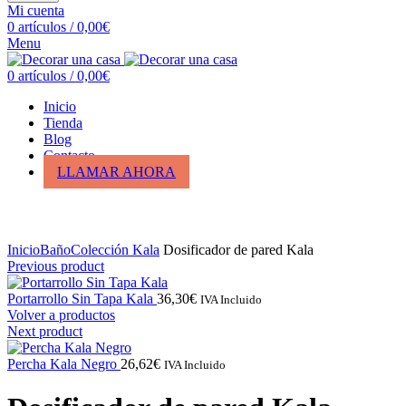
Mi cuenta
0
artículos
/
0,00
€
Menu
0
artículos
/
0,00
€
Inicio
Tienda
Blog
Contacto
LLAMAR AHORA
Click para ampliar
Inicio
Baño
Colección Kala
Dosificador de pared Kala
Previous product
Portarrollo Sin Tapa Kala
36,30
€
IVA Incluido
Volver a productos
Next product
Percha Kala Negro
26,62
€
IVA Incluido