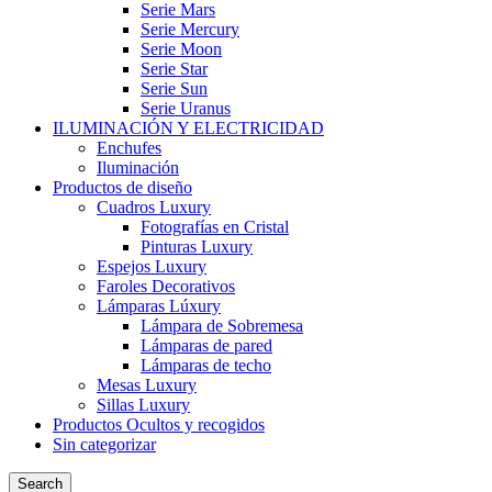
Serie Mars
Serie Mercury
Serie Moon
Serie Star
Serie Sun
Serie Uranus
ILUMINACIÓN Y ELECTRICIDAD
Enchufes
Iluminación
Productos de diseño
Cuadros Luxury
Fotografías en Cristal
Pinturas Luxury
Espejos Luxury
Faroles Decorativos
Lámparas Lúxury
Lámpara de Sobremesa
Lámparas de pared
Lámparas de techo
Mesas Luxury
Sillas Luxury
Productos Ocultos y recogidos
Sin categorizar
Search