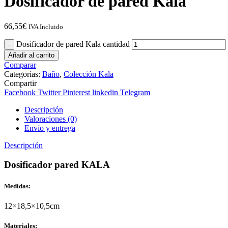
Dosificador de pared Kala
66,55
€
IVA Incluido
Dosificador de pared Kala cantidad
Añadir al carrito
Comparar
Categorías:
Baño
,
Colección Kala
Compartir
Facebook
Twitter
Pinterest
linkedin
Telegram
Descripción
Valoraciones (0)
Envío y entrega
Descripción
Dosificador pared KALA
Medidas:
12×18,5×10,5cm
Materiales: