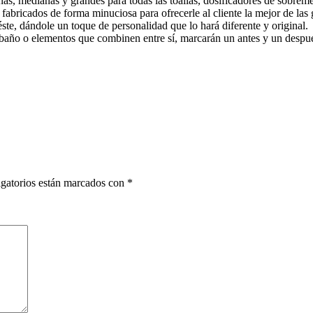
ñas, medianas y grandes para todas las toallas, dosificadores de sobreme
abricados de forma minuciosa para ofrecerle al cliente la mejor de las 
ste, dándole un toque de personalidad que lo hará diferente y original.
año o elementos que combinen entre sí, marcarán un antes y un despu
gatorios están marcados con
*