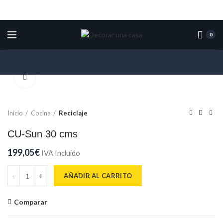
0
Click para ampliar
Inicio
Cocina
Reciclaje
CU-Sun 30 cms
199,05
€
IVA Incluido
CU-Sun 30 cms cantidad
AÑADIR AL CARRITO
Comparar