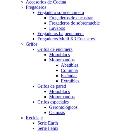
Accesorios de Cocina
Fregaderos
Fregadero sobreencimera
Fregaderos de encastrar
Fregaderos de sobremueble
Lavabos
Fregaderos bajoencimera
Fregaderos Multi X3 Encastres
Grifos
Grifos de encimera
Monoblocs
Monomandos
Abatibles
Columna
Estándar
Extraíbles
Grifos de pared
Monoblocs
Monomandos
Grifos especiales
Gerontológicos
Osmosis
Reciclaje
Serie Earth
Serie Fénix