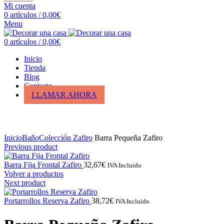
Mi cuenta
0
artículos
/
0,00
€
Menu
0
artículos
/
0,00
€
Inicio
Tienda
Blog
Contacto
LLAMAR AHORA
Click para ampliar
Inicio
Baño
Colección Zafiro
Barra Pequeña Zafiro
Previous product
Barra Fija Frontal Zafiro
32,67
€
IVA Incluido
Volver a productos
Next product
Portarrollos Reserva Zafiro
38,72
€
IVA Incluido