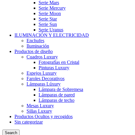
Serie Mars
Serie Mercury
Serie Moon
Serie Star
Serie Sun
Serie Uranus
ILUMINACIÓN Y ELECTRICIDAD
Enchufes
Iluminación
Productos de diseño
Cuadros Luxury
Fotografías en Cristal
Pinturas Luxury
Espejos Luxury
Faroles Decorativos
Lámparas Lúxury
Lámpara de Sobremesa
Lámparas de pared
Lámparas de techo
Mesas Luxury
Sillas Luxury
Productos Ocultos y recogidos
Sin categorizar
Search